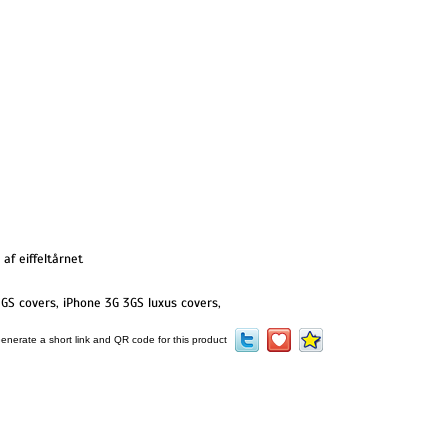
af eiffeltårnet
3GS covers
,
iPhone 3G 3GS luxus covers
,