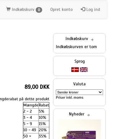
Indkøbskurv
Opret konto
Log ind
0
Indkøbskurv
Indkøbskurven er tom
Sprog
Valuta
89,00 DKK
Priser inkl. moms
gderabat på dette produkt
Mængde
Rabat
2 - 2
5%
Nyheder
3 - 4
10%
5 - 9
15%
10 - 49
20%
50 +
35%