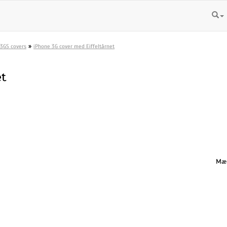
»
3GS covers
iPhone 3G cover med Eiffeltårnet
et
Mæn