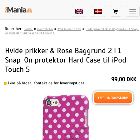
Tog
nav
Du er her:
»
»
»
Forside
iPod tilbehør
iPod Touch 5 Cover
Hvide prikker & Rose Baggrund 2 i 1 Snap-
On protektor Hard Case til iPod Touch 5
Hvide prikker & Rose Baggrund 2 i 1
Snap-On protektor Hard Case til iPod
Touch 5
99,00 DKK
Ikke på lager. Kontakt os for leveringstider.