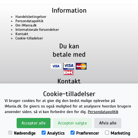
Information
Handelsbetingelser
Persondatapolitik
Om iMania.dk
Internationale forsendelser
Kontakt
Cookie-tilladelser
Du kan
betale med
Kontakt
iMania.dk
v/ Anders B. Nielsen
Cookie-tilladelser
Lillevorde Kær 2
9280
Storvorde
CVR nummer: 33182805 | E-mail: kontakt@imania.dk
Vi bruger cookies for at give dig den bedst mulige oplevelse på
Telefon:
+45 23618990
iMania.dk. De givers os også mulighed for at analysere hvordan brugere
Topkarakter hos kunderne!
anvender siden, så vi kan forbedre den for dig.
Persondatapolitik
★★★★★
Accepter alle
Accepter valgte
Afvis alle
på Facebook
Nødvendige
Analytics
Præferencer
Marketing