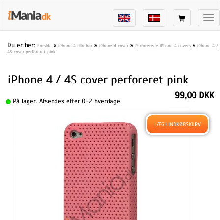
Tog
nav
Du er her:
»
»
»
»
Forside
iPhone 4 tilbehør
iPhone 4 cover
Perforerede iPhone 4 covers
iPhone 4 /
4S cover perforeret pink
iPhone 4 / 4S cover perforeret pink
99,00 DKK
På lager. Afsendes efter 0-2 hverdage.