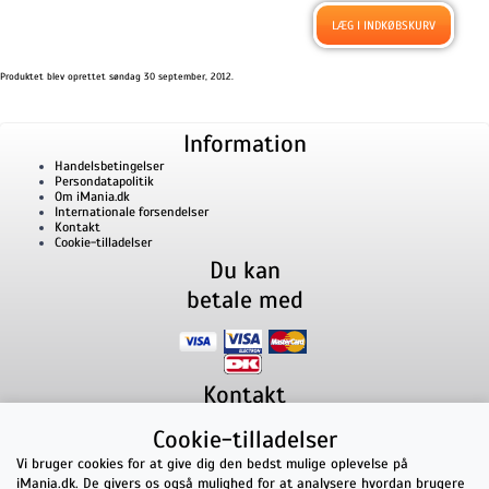
Produktet blev oprettet søndag 30 september, 2012.
Information
Handelsbetingelser
Persondatapolitik
Om iMania.dk
Internationale forsendelser
Kontakt
Cookie-tilladelser
Du kan
betale med
Kontakt
iMania.dk
v/ Anders B. Nielsen
Cookie-tilladelser
Lillevorde Kær 2
9280
Storvorde
CVR nummer: 33182805 | E-mail: kontakt@imania.dk
Vi bruger cookies for at give dig den bedst mulige oplevelse på
Telefon:
+45 23618990
iMania.dk. De givers os også mulighed for at analysere hvordan brugere