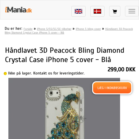
Tog
nav
Du er her:
»
»
»
Forside
iPhone 5/5S/5C/SE tilbehør
iPhone 5 bling cover
Håndlavet 3D Peacock
Bling Diamond Crystal Case iPhone 5 cover - Blå
Håndlavet 3D Peacock Bling Diamond
Crystal Case iPhone 5 cover - Blå
299,00 DKK
Ikke på lager. Kontakt os for leveringstider.