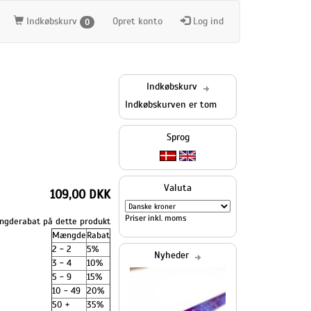
Indkøbskurv
Opret konto
Log ind
0
Indkøbskurv
Indkøbskurven er tom
Sprog
Valuta
109,00 DKK
Priser inkl. moms
gderabat på dette produkt
Mængde
Rabat
2 - 2
5%
Nyheder
3 - 4
10%
5 - 9
15%
10 - 49
20%
50 +
35%