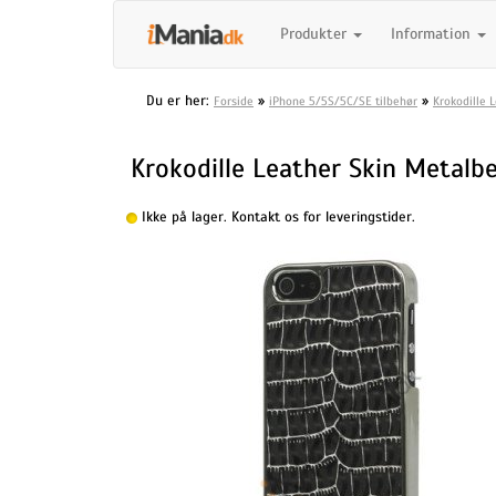
Produkter
Information
Du er her:
»
»
Forside
iPhone 5/5S/5C/SE tilbehør
Krokodille 
Krokodille Leather Skin Metalbe
Ikke på lager. Kontakt os for leveringstider.