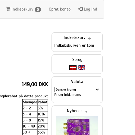
Indkøbskurv
Opret konto
Log ind
0
Indkøbskurv
Indkøbskurven er tom
Sprog
Valuta
149,00 DKK
Priser inkl. moms
gderabat på dette produkt
Mængde
Rabat
2 - 2
5%
Nyheder
3 - 4
10%
5 - 9
15%
10 - 49
20%
50 +
35%