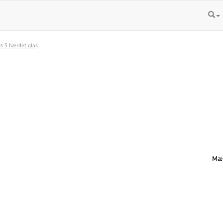
s 5 hærdet glas
Mæn