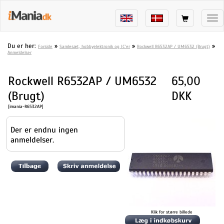
Tog
nav
Du er her:
»
»
»
Forside
Samlesæt, hobbyelektronik og IC'er
Rockwell R6532AP / UM6532 (Brugt)
Anmeldelser
Rockwell R6532AP / UM6532
65,00
(Brugt)
DKK
[imania-R6532AP]
Der er endnu ingen
anmeldelser.
Klik for større billede