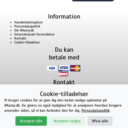
Information
Handelsbetingelser
Persondatapolitik
Om iMania.dk
Internationale forsendelser
Kontakt
Cookie-tilladelser
Du kan
betale med
Kontakt
iMania.dk
v/ Anders B. Nielsen
Cookie-tilladelser
Lillevorde Kær 2
9280
Storvorde
CVR nummer: 33182805 | E-mail: kontakt@imania.dk
Vi bruger cookies for at give dig den bedst mulige oplevelse på
Telefon:
+45 23618990
iMania.dk. De givers os også mulighed for at analysere hvordan brugere
Topkarakter hos kunderne!
anvender siden, så vi kan forbedre den for dig.
Persondatapolitik
★★★★★
Accepter alle
Accepter valgte
Afvis alle
på Facebook