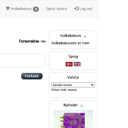
Indkøbskurv
Opret konto
Log ind
0
Indkøbskurv
Forsendelse ->>
Indkøbskurven er tom
Sprog
Valuta
Priser inkl. moms
Nyheder