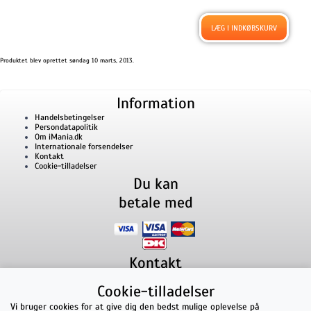
Produktet blev oprettet søndag 10 marts, 2013.
Information
Handelsbetingelser
Persondatapolitik
Om iMania.dk
Internationale forsendelser
Kontakt
Cookie-tilladelser
Du kan
betale med
Kontakt
iMania.dk
v/ Anders B. Nielsen
Cookie-tilladelser
Lillevorde Kær 2
9280
Storvorde
CVR nummer: 33182805 | E-mail: kontakt@imania.dk
Vi bruger cookies for at give dig den bedst mulige oplevelse på
Telefon:
+45 23618990