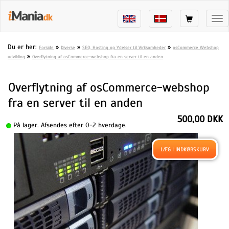
Tog
nav
Du er her:
»
»
»
Forside
Diverse
SEO, Hosting og Ydelser til Virksomheder
osCommerce Webshop
»
udvikling
Overflytning af osCommerce-webshop fra en server til en anden
Overflytning af osCommerce-webshop
fra en server til en anden
500,00 DKK
På lager. Afsendes efter 0-2 hverdage.