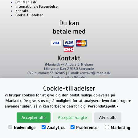
Om iMania.dk
Internationale forsendelser
Kontakt
Cookie-tilladelser
Du kan
betale med
Kontakt
iMania.dk
v/ Anders B. Nielsen
Lillevorde Kær 2
9280
Storvorde
CVR nummer: 33182805 | E-mail: kontakt@imania.dk
Telefon:
+45 23618990
Topkarakter hos kunderne!
Cookie-tilladelser
Vi bruger cookies for at give dig den bedst mulige oplevelse på
★★★★★
på Facebook
iMania.dk. De givers os også mulighed for at analysere hvordan brugere
anvender siden, så vi kan forbedre den for dig.
Persondatapolitik
Accepter alle
Accepter valgte
Afvis alle
Nødvendige
Analytics
Præferencer
Marketing