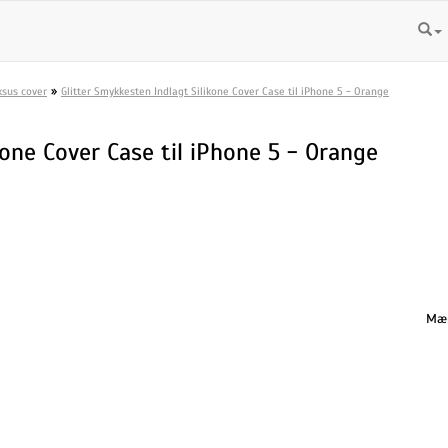
»
ksus cover
Glitter Smykkesten Indlagt Silikone Cover Case til iPhone 5 - Orange
kone Cover Case til iPhone 5 - Orange
Mæn