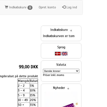
Indkøbskurv
Opret konto
Log ind
0
Indkøbskurv
Indkøbskurven er tom
Sprog
Valuta
99,00 DKK
Priser inkl. moms
gderabat på dette produkt
Mængde
Rabat
2 - 2
5%
Nyheder
3 - 4
10%
5 - 9
15%
10 - 49
20%
50 +
35%