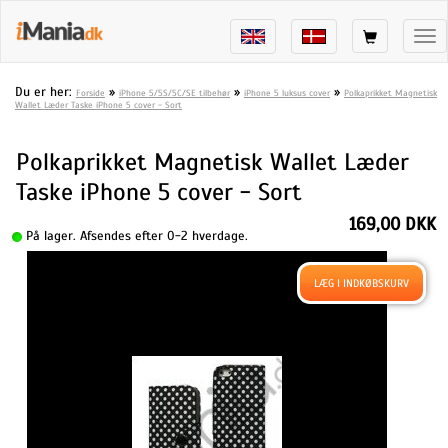
Tog
nav
Du er her:
»
»
»
Forside
iPhone 5/5S/5C/SE tilbehør
iPhone 5 luksus cover
Polkaprikket Magnetisk
Wallet Læder Taske iPhone 5 cover - Sort
Polkaprikket Magnetisk Wallet Læder
Taske iPhone 5 cover - Sort
169,00 DKK
På lager. Afsendes efter 0-2 hverdage.