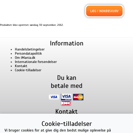
Produktet blev oprettet søndag 30 september, 2012.
Information
Handelsbetingelser
Persondatapolitik
Om iMania.dk
Internationale forsendelser
Kontakt
Cookie-tilladelser
Du kan
betale med
Kontakt
iMania.dk
v/ Anders B. Nielsen
Cookie-tilladelser
Lillevorde Kær 2
9280
Storvorde
CVR nummer: 33182805 | E-mail: kontakt@imania.dk
Vi bruger cookies for at give dig den bedst mulige oplevelse på
Telefon:
+45 23618990