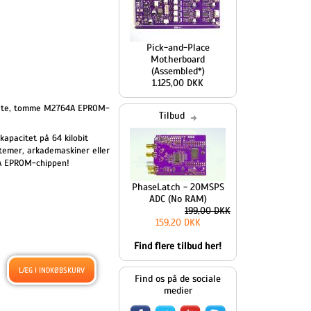
Pick-and-Place
Motherboard
(Assembled*)
1.125,00 DKK
brugte, tomme M2764A EPROM-
Tilbud
apacitet på 64 kilobit
stemer, arkademaskiner eller
64A EPROM-chippen!
PhaseLatch - 20MSPS
ADC (No RAM)
199,00 DKK
159,20 DKK
Find flere tilbud her!
Find os på de sociale
medier