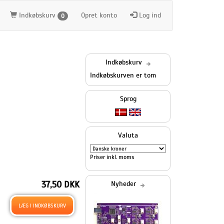
Indkøbskurv
Opret konto
Log ind
0
Indkøbskurv
Indkøbskurven er tom
Sprog
Valuta
Priser inkl. moms
37,50 DKK
Nyheder