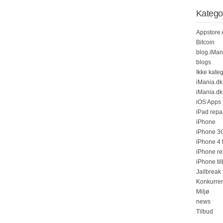
Katego
Appstore
Bitcoin
blog.iMan
blogs
Ikke kateg
iMania.dk
iMania.d
iOS Apps
iPad repa
iPhone
iPhone 3G
iPhone 4 
iPhone re
iPhone ti
Jailbreak
Konkurre
Miljø
news
Tilbud