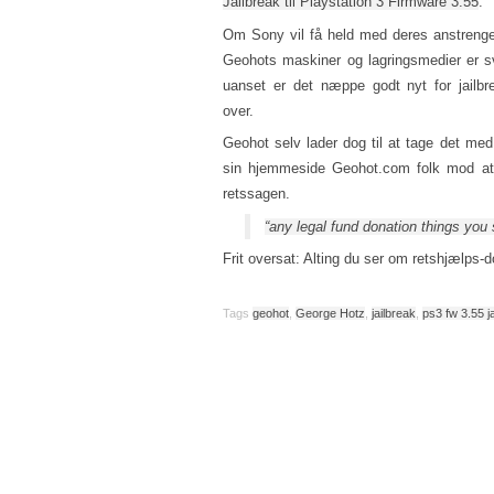
Jailbreak til Playstation 3 Firmware 3.55
.
Om Sony vil få held med deres anstrenge
Geohots maskiner og lagringsmedier er s
uanset er det næppe godt nyt for jailbr
over.
Geohot selv lader dog til at tage det med
sin hjemmeside Geohot.com folk mod at 
retssagen.
“any legal fund donation things yo
Frit oversat: Alting du ser om retshjælps-d
Tags
geohot
,
George Hotz
,
jailbreak
,
ps3 fw 3.55 j