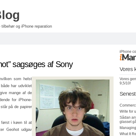
Blog
tilbehør og iPhone reparation
iPhone cov
hot” sagsøges af Sony
Vores k
 hvilken som helst
Vores gen
9,5/10!
både har udviklet
dgive mange af de
Senest
ndende for iPhone-
Commercia
står på de papirer
Write for
Sådan anv
glasset gå
ørst i køen til at
Managing
ter Geohot udgav
What It R