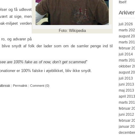
Itself
lser og få udlevet
Arkiver
vært at sige, men
eak-miljøet verden
juli 2026
marts 20
Foto: Wikipedia
august 2
 ro, og advarer på
marts 20
blive snydt af folk der lader som om de samler penge ind til
februar 2
juli 2014
marts 20
u see are 100% fake as of now, don’t get scammed”
oktober 2
onationer er 100% falske i øjeblikket, bliv ikke snydt.
august 2
juli 2013
juni 2013
ailbreak
|
Permalink
|
Comment (0)
maj 2013
april 201
marts 20
februar 2
juni 2012
februar 2
januar 20
december