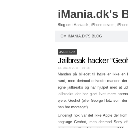
iMania.dk's 
Blog om iMania.dk, iPhone covers, iPhone 
OM IMANIA.DK’S BLOG
JAILBREAK
Jailbreak hacker “Geo
13. januar 2011 – 01:16
Manden på billedet til højre er ikke en
nørd, men derimod selveste manden der 
egne jailbreaks og har hjulpet med at u
jailbreaks der har gjort livet mere spæ
ejere; Geohot (eller George Hotz som der 
han har modtaget).
Underligt nok var det ikke Apple der kom f
sagsøge Geohot, men derimod Sony ef