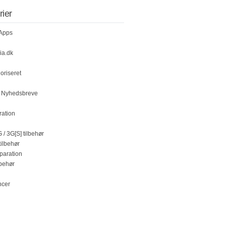
rier
 Apps
ia.dk
oriseret
k Nyhedsbreve
ration
 / 3G[S] tilbehør
tilbehør
paration
lbehør
ncer