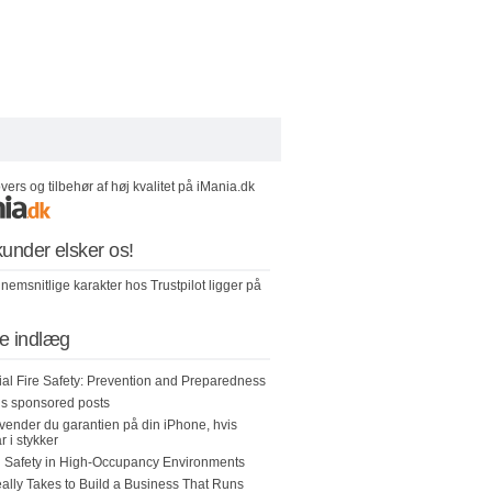
ers og tilbehør af høj kvalitet på iMania.dk
under elsker os!
nemsnitlige karakter hos Trustpilot ligger på
e indlæg
l Fire Safety: Prevention and Preparedness
 us sponsored posts
ender du garantien på din iPhone, hvis
r i stykker
 Safety in High-Occupancy Environments
eally Takes to Build a Business That Runs