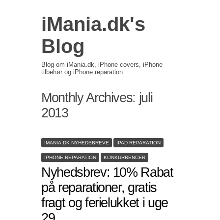
iMania.dk's
Blog
Blog om iMania.dk, iPhone covers, iPhone
tilbehør og iPhone reparation
Monthly Archives:
juli
2013
IMANIA.DK NYHEDSBREVE
IPAD REPARATION
IPHONE REPARATION
KONKURRENCER
Nyhedsbrev: 10% Rabat
på reparationer, gratis
fragt og ferielukket i uge
29