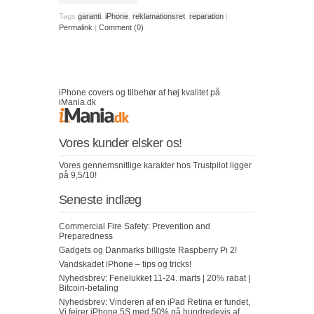
Tags
garanti
,
iPhone
,
reklamationsret
,
reparation
|
Permalink
|
Comment (0)
iPhone covers og tilbehør af høj kvalitet på
iMania.dk
Vores kunder elsker os!
Vores gennemsnitlige karakter hos Trustpilot ligger
på 9,5/10!
Seneste indlæg
Commercial Fire Safety: Prevention and
Preparedness
Gadgets og Danmarks billigste Raspberry Pi 2!
Vandskadet iPhone – tips og tricks!
Nyhedsbrev: Ferielukket 11-24. marts | 20% rabat |
Bitcoin-betaling
Nyhedsbrev: Vinderen af en iPad Retina er fundet,
Vi fejrer iPhone 5S med 50% på hundredevis af