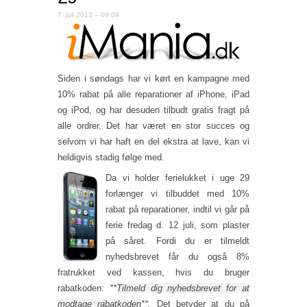
7. juli 2013 – 09:09
Siden i søndags har vi kørt en kampagne med
10% rabat på alle reparationer af iPhone, iPad
og iPod, og har desuden tilbudt gratis fragt på
alle ordrer. Det har været en stor succes og
selvom vi har haft en del ekstra at lave, kan vi
heldigvis stadig følge med.
Da vi holder ferielukket i uge 29
forlænger vi tilbuddet med 10%
rabat på reparationer, indtil vi går på
ferie fredag d. 12 juli, som plaster
på såret. Fordi du er tilmeldt
nyhedsbrevet får du også 8%
fratrukket ved kassen, hvis du bruger
rabatkoden:
**
Tilmeld dig nyhedsbrevet for at
modtage rabatkoden
**.
Det betyder at du på