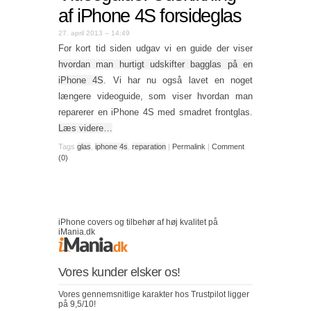
af iPhone 4S forsideglas
27. april 2013 – 14:49
For kort tid siden udgav vi en guide der viser
hvordan man hurtigt udskifter bagglas på en
iPhone 4S
. Vi har nu også lavet en noget
længere videoguide, som viser hvordan man
reparerer en iPhone 4S med smadret frontglas.
Læs videre…
Tags
glas
,
iphone 4s
,
reparation
|
Permalink
|
Comment
(0)
iPhone covers og tilbehør af høj kvalitet på
iMania.dk
Vores kunder elsker os!
Vores gennemsnitlige karakter hos Trustpilot ligger
på 9,5/10!