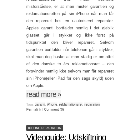
misforståelse, er at man mister garantien og
reklamationsretten på sin iPhone når man får
den repareret hos en uautoriseret reparatør.
Apples garanti bortfalder nemlig i det øjeblik
glasset går i stykker og ikke først på
tidspunktet den bliver repareret. Selvom
garantien bortfalder når telefonen går i stykker,
skal man dog huske at man stadig er omfattet
af den danske to års reklamationsret – den
forsvinder nemlig ikke selvom man får repareret
sin iPhone(eller iPad for den sags skyld) uden
om Apple.
read more
»
Tags
garanti
,
iPhone
,
reklamationsret
,
reparation
|
Permalink
|
Comment (0)
IPHONE REPARATION
Videoguide: Udskiftning