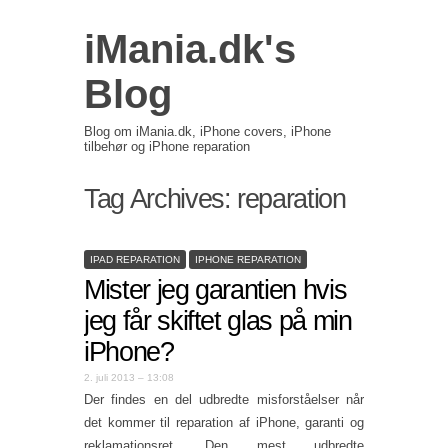
iMania.dk's
Blog
Blog om iMania.dk, iPhone covers, iPhone
tilbehør og iPhone reparation
Tag Archives:
reparation
IPAD REPARATION
IPHONE REPARATION
Mister jeg garantien hvis
jeg får skiftet glas på min
iPhone?
2. juli 2013 – 13:08
Der findes en del udbredte misforståelser når
det kommer til reparation af iPhone, garanti og
reklamationsret. Den mest udbredte