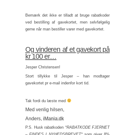
Bemærk det ikke er tilladt at bruge rabatkoder
ved bestilling af gavekortet, men selvfølgelig
gerne når man bestiller varer med gavekortet.
Og vinderen af et gavekort på
kr 100 er…
Jesper Christensen!
Stort tillykke til Jesper – han modtager
gavekortet pr e-mail indenfor kort tid.
Tak fordi du læste med
Med venlig hilsen,
Anders,
iMania.dk
P.S. Husk rabatkoden
*RABATKODE FJERNET
– FINDES I NYHEDSBREVET*
som giver 8%