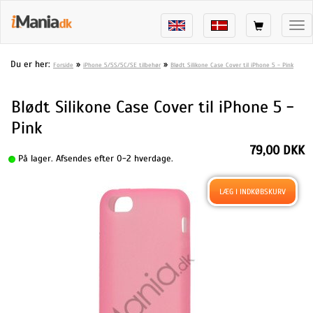
Tog
nav
Du er her:
»
»
Forside
iPhone 5/5S/5C/SE tilbehør
Blødt Silikone Case Cover til iPhone 5 - Pink
Blødt Silikone Case Cover til iPhone 5 -
Pink
79,00 DKK
På lager. Afsendes efter 0-2 hverdage.