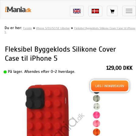
Tog
nav
Du er her:
»
»
Forside
iPhone 5/5S/5C/SE tilbehør
Fleksibel Byggeklods Silikone Cover Case til iPhone
5
Fleksibel Byggeklods Silikone Cover
Case til iPhone 5
129,00 DKK
På lager. Afsendes efter 0-2 hverdage.