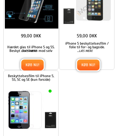
99,00 DKK
59,00 DKK
iPhone 5 beskyttelsesfilm /
Hærdet glas til iPhone 5 og 5S.
folie til for- og bagside.
Beskyt din skærm mod selv
...
...
LÆS MERE
LÆS MERE
KØB NU!
KØB NU!
Beskyttelsesfilm til iPhone 5,
5S, 5C og SE (kun forside)