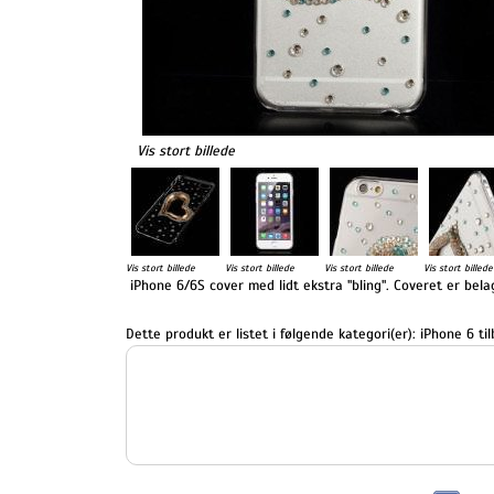
Vis stort billede
Vis stort billede
Vis stort billede
Vis stort billede
Vis stort billede
iPhone 6/6S cover med lidt ekstra "bling". Coveret er bel
Dette produkt er listet i følgende kategori(er):
iPhone 6 ti