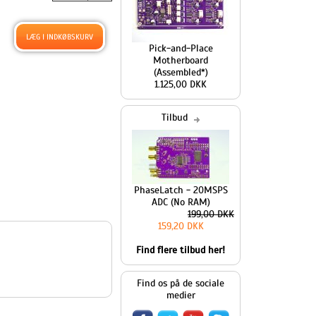
Pick-and-Place
Motherboard
(Assembled*)
1.125,00 DKK
Tilbud
PhaseLatch - 20MSPS
ADC (No RAM)
199,00 DKK
159,20 DKK
Find flere tilbud her!
Find os på de sociale
medier