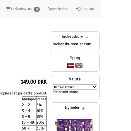
Indkøbskurv
Opret konto
Log ind
0
Indkøbskurv
Indkøbskurven er tom
Sprog
Valuta
149,00 DKK
Priser inkl. moms
gderabat på dette produkt
Mængde
Rabat
2 - 2
5%
Nyheder
3 - 4
10%
5 - 9
15%
10 - 49
20%
50 +
35%