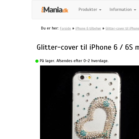
Produkter
Information
Du er her:
»
»
Forside
iPhone 6 tilbehør
Glitter-cover til iPho
Glitter-cover til iPhone 6 / 6S
På lager. Afsendes efter 0-2 hverdage.