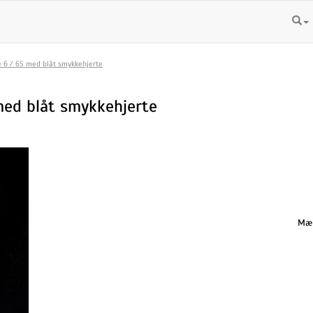
ne 6 / 6S med blåt smykkehjerte
 med blåt smykkehjerte
Mæn