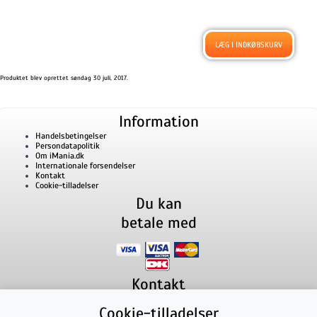
Produktet blev oprettet søndag 30 juli, 2017.
Information
Handelsbetingelser
Persondatapolitik
Om iMania.dk
Internationale forsendelser
Kontakt
Cookie-tilladelser
Du kan
betale med
Kontakt
iMania.dk
v/ Anders B. Nielsen
Cookie-tilladelser
Lillevorde Kær 2
9280
Storvorde