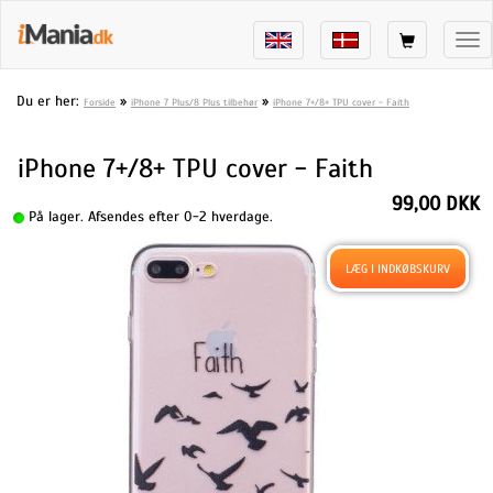
Tog
nav
Du er her:
»
»
Forside
iPhone 7 Plus/8 Plus tilbehør
iPhone 7+/8+ TPU cover - Faith
iPhone 7+/8+ TPU cover - Faith
99,00 DKK
På lager. Afsendes efter 0-2 hverdage.