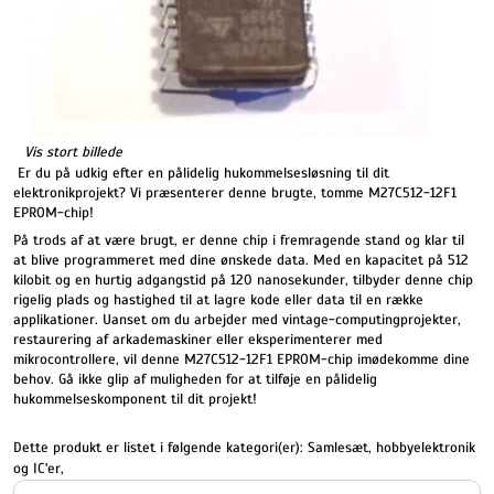
Vis stort billede
Er du på udkig efter en pålidelig hukommelsesløsning til dit
elektronikprojekt? Vi præsenterer denne brugte, tomme M27C512-12F1
EPROM-chip!
På trods af at være brugt, er denne chip i fremragende stand og klar til
at blive programmeret med dine ønskede data. Med en kapacitet på 512
kilobit og en hurtig adgangstid på 120 nanosekunder, tilbyder denne chip
rigelig plads og hastighed til at lagre kode eller data til en række
applikationer. Uanset om du arbejder med vintage-computingprojekter,
restaurering af arkademaskiner eller eksperimenterer med
mikrocontrollere, vil denne M27C512-12F1 EPROM-chip imødekomme dine
behov. Gå ikke glip af muligheden for at tilføje en pålidelig
hukommelseskomponent til dit projekt!
Dette produkt er listet i følgende kategori(er):
Samlesæt, hobbyelektronik
og IC'er
,