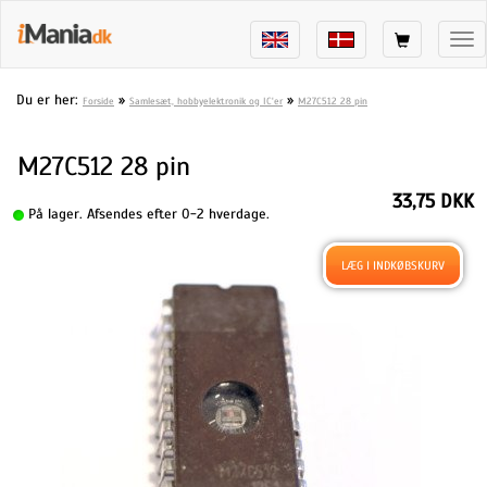
Tog
nav
Du er her:
»
»
Forside
Samlesæt, hobbyelektronik og IC'er
M27C512 28 pin
M27C512 28 pin
33,75 DKK
På lager. Afsendes efter 0-2 hverdage.