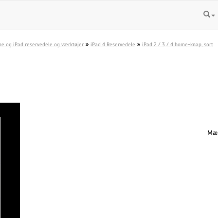
»
»
ne og iPad reservedele og værktøjer
iPad 4 Reservedele
iPad 2 / 3 / 4 home-knap, sort
Mæn