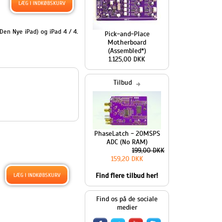
en Nye iPad) og iPad 4 / 4.
Pick-and-Place
Motherboard
(Assembled*)
1.125,00 DKK
Tilbud
PhaseLatch - 20MSPS
ADC (No RAM)
199,00 DKK
159,20 DKK
Find flere tilbud her!
Find os på de sociale
medier