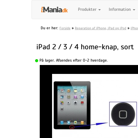
Produkter
Information
Du er her:
»
»
Forside
Reparation af iPhone, iPad og iPod
iPho
iPad 2 / 3 / 4 home-knap, sort
På lager. Afsendes efter 0-2 hverdage.