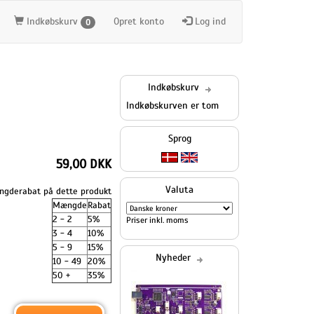
Indkøbskurv
Opret konto
Log ind
0
Indkøbskurv
Indkøbskurven er tom
Sprog
59,00 DKK
Valuta
gderabat på dette produkt
Mængde
Rabat
2 - 2
5%
Priser inkl. moms
3 - 4
10%
5 - 9
15%
Nyheder
10 - 49
20%
50 +
35%