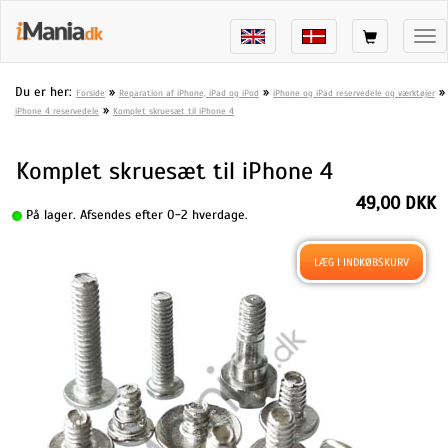
Tog
nav
Du er her:
»
»
»
Forside
Reparation af iPhone, iPad og iPod
iPhone og iPad reservedele og værktøjer
»
iPhone 4 reservedele
Komplet skruesæt til iPhone 4
Komplet skruesæt til iPhone 4
49,00 DKK
På lager. Afsendes efter 0-2 hverdage.