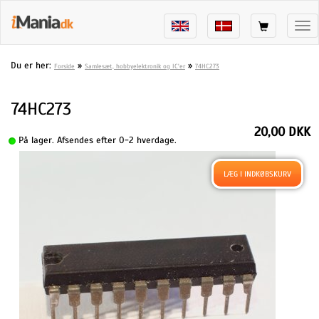
Tog
nav
Du er her:
»
»
Forside
Samlesæt, hobbyelektronik og IC'er
74HC273
74HC273
20,00 DKK
På lager. Afsendes efter 0-2 hverdage.