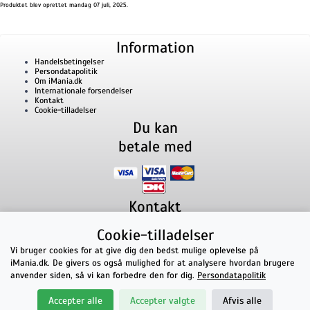
Produktet blev oprettet mandag 07 juli, 2025.
Information
Handelsbetingelser
Persondatapolitik
Om iMania.dk
Internationale forsendelser
Kontakt
Cookie-tilladelser
Du kan
betale med
Kontakt
iMania.dk
v/ Anders B. Nielsen
Cookie-tilladelser
Lillevorde Kær 2
9280
Storvorde
CVR nummer: 33182805 | E-mail: kontakt@imania.dk
Vi bruger cookies for at give dig den bedst mulige oplevelse på
Telefon:
+45 23618990
iMania.dk. De givers os også mulighed for at analysere hvordan brugere
Topkarakter hos kunderne!
anvender siden, så vi kan forbedre den for dig.
Persondatapolitik
★★★★★
Accepter alle
Accepter valgte
Afvis alle
på Facebook