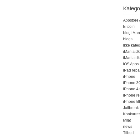
Katego
Appstore
Bitcoin
blog.iMan
blogs
Ikke kateg
iMania.dk
iMania.d
iOS Apps
iPad repa
iPhone
iPhone 3G
iPhone 4 
iPhone re
iPhone ti
Jailbreak
Konkurre
Miljø
news
Tilbud