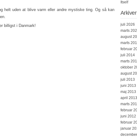
Itself
 og helt uden at blive varm eller andre mystiske ting. Og så kan
Arkiver
ken.
juli 2026
r billigst i Danmark!
marts 20
august 2
marts 20
februar 2
juli 2014
marts 20
oktober 2
august 2
juli 2013
juni 2013
maj 2013
april 201
marts 20
februar 2
juni 2012
februar 2
januar 20
december