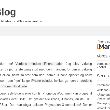
Blog
tilbehør og iPhone reparation
iPhone cov
Vores k
 den her!
Verdens mindste iPhone lader
. Jeg blev virkelig
Vores gen
9,5/10!
et da jeg første gang stod med den i hånden, for den er virkelig
Den er ca. halvt så stor som den “gamle” iPhone oplader og halvt
Senest
 som den “nye” lange
iPhone oplader
, hvilket gør den til
verdens
Commercia
 iPhone / iPod lader
.
Write for
erer selvfølgelig ikke kun til iPhone og iPod, men kan bruges til
Sådan anv
glasset gå
 oplades over USB. Det gælder alle iPods, iPhones, en del HTC
Managing
S’er. Den kan sågar oplader Playstation 3 controllere! Der er
What It R