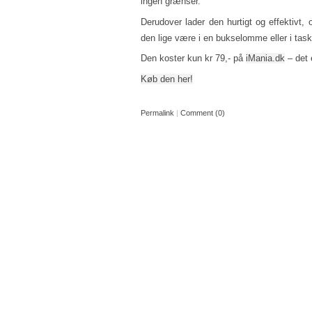
ingen grænser.
Derudover lader den hurtigt og effektivt,
den lige være i en bukselomme eller i tas
Den koster kun kr 79,- på
iMania.dk
– det e
Køb den her!
Permalink
|
Comment (0)