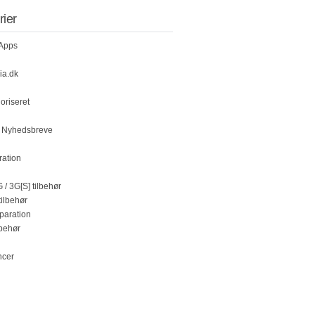
rier
 Apps
ia.dk
oriseret
k Nyhedsbreve
ration
 / 3G[S] tilbehør
tilbehør
paration
lbehør
ncer