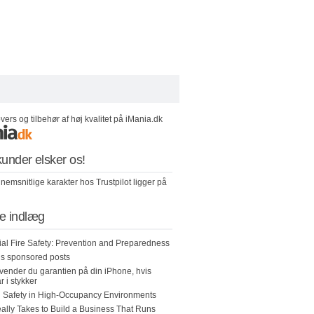
ers og tilbehør af høj kvalitet på iMania.dk
under elsker os!
nemsnitlige karakter hos Trustpilot ligger på
e indlæg
l Fire Safety: Prevention and Preparedness
 us sponsored posts
ender du garantien på din iPhone, hvis
r i stykker
 Safety in High-Occupancy Environments
eally Takes to Build a Business That Runs