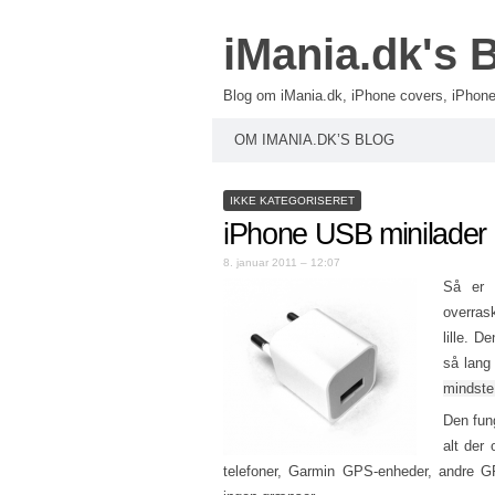
iMania.dk's 
Blog om iMania.dk, iPhone covers, iPhone 
OM IMANIA.DK’S BLOG
IKKE KATEGORISERET
iPhone USB minilader
8. januar 2011 – 12:07
Så er
overrask
lille. 
så lang
mindste
Den fung
alt der
telefoner, Garmin GPS-enheder, andre GP