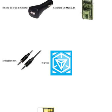
iPhone og iPad biltilbehør
Gavekort til iMania.dk
Lydkabler mm.
Ingress