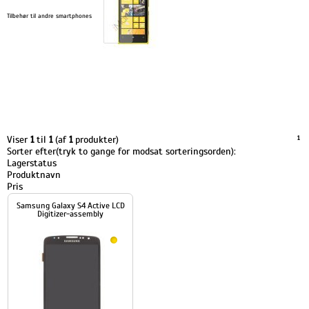
Tilbehør til andre smartphones
Viser
1
til
1
(af
1
produkter)
1
Sorter efter(tryk to gange for modsat sorteringsorden):
Lagerstatus
Produktnavn
Pris
Samsung Galaxy S4 Active LCD
Digitizer-assembly