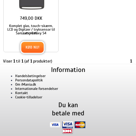
749,00 DKK
Komplet glas, touch-skærm,
LCD og Digitzer / tryksensor til
Samsung Galaxy S4
...
LÆS MERE
KØB NU!
Viser
1
til
1
(af
1
produkter)
1
Information
Handelsbetingelser
Persondatapolitik
Om iMania.dk
Internationale forsendelser
Kontakt
Cookie-tilladelser
Du kan
betale med