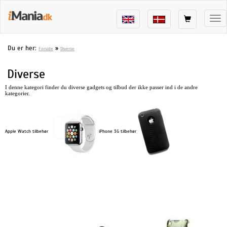
Tog
nav
Du er her:
»
Forside
Diverse
Diverse
I denne kategori finder du diverse gadgets og tilbud der ikke passer ind i de andre
kategorier.
Apple Watch tilbehør
iPhone 3G tilbehør