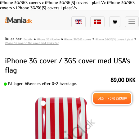
iPhone 3G/3GS covers > iPhone 3G/3G[S] covers i plast'/>
iPhone 3G/3GS
covers > iPhone 3G/3G[S] covers i plast'/>
Tog
nav
Du er her:
»
»
»
»
Forside
iPhone 3G tilbehør
iPhone 3G/3GS covers
iPhone 3G/3G[S] covers i plast
iPhone 3G cover / 3GS cover med USA's flag
iPhone 3G cover / 3GS cover med USA's
flag
89,00 DKK
På lager. Afsendes efter 0-2 hverdage.