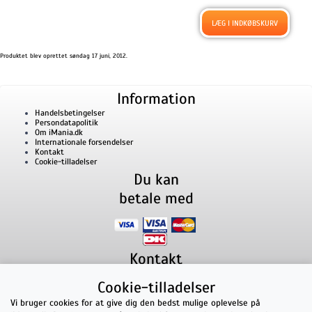
Produktet blev oprettet søndag 17 juni, 2012.
Information
Handelsbetingelser
Persondatapolitik
Om iMania.dk
Internationale forsendelser
Kontakt
Cookie-tilladelser
Du kan
betale med
Kontakt
iMania.dk
v/ Anders B. Nielsen
Cookie-tilladelser
Lillevorde Kær 2
9280
Storvorde
CVR nummer: 33182805 | E-mail: kontakt@imania.dk
Vi bruger cookies for at give dig den bedst mulige oplevelse på
Telefon:
+45 23618990