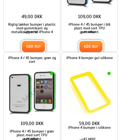
49,00 DKK
109,00 DKK
Rigtig lækker bumper i plastic
iPhone 4 / 4S bumper i blå
med gummikant og
plast med sort TPU
metalknapper til iPhone 4
...
...
gummikant
LÆS MERE
LÆS MERE
KØB NU!
KØB NU!
iPhone 4 / 4S bumper, grøn og
iPhone 4 bumper gul silikone
sort
109,00 DKK
59,00 DKK
iPhone 4 bumper i silikone
iPhone 4 / 4S bumper i grøn
plast med sort TPU
...
gummikant
...
LÆS MERE
LÆS MERE