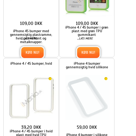
109,00 DKK
109,00 DKK
iPhone 4 / 4S bumper i grøn
iPhone 4S bumper med
plast med grøn TPU
gennemsigtig plastramme,
gummikant
hvid gummikant og
...
...
LÆS MERE
LÆS MERE
metalknapper.
KØB NU!
KØB NU!
iPhone 4 / 4S bumper, hvid
iPhone 4 bumper
gennemsigtig hvid silikone
39,20 DKK
59,00 DKK
iPhone 4 / 4S bumper i hvid
plast med hvid TPU
iPhone 4 bumper i silikone