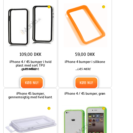
109,00 DKK
59,00 DKK
iPhone 4 / 4S bumper i hvid
iPhone 4 bumper i silikone
plast med sort TPU
...
gummikant
...
LÆS MERE
LÆS MERE
KØB NU!
KØB NU!
iPhone 4S bumper,
iPhone 4 / 4S bumper, grøn
gennemsigtig med hvid kant