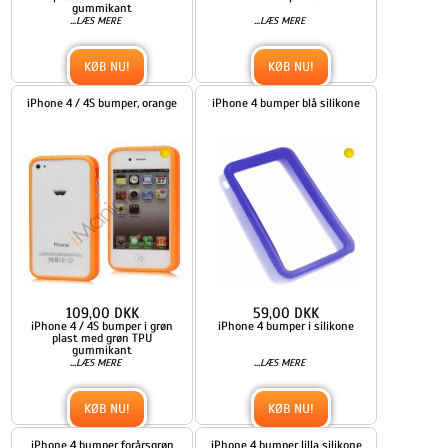
gummikant
...
...
LÆS MERE
LÆS MERE
KØB NU!
KØB NU!
iPhone 4 / 4S bumper, orange
iPhone 4 bumper blå silikone
109,00 DKK
59,00 DKK
iPhone 4 / 4S bumper i grøn
iPhone 4 bumper i silikone
plast med grøn TPU
gummikant
...
...
LÆS MERE
LÆS MERE
KØB NU!
KØB NU!
iPhone 4 bumper forårsgrøn
iPhone 4 bumper lilla silikone