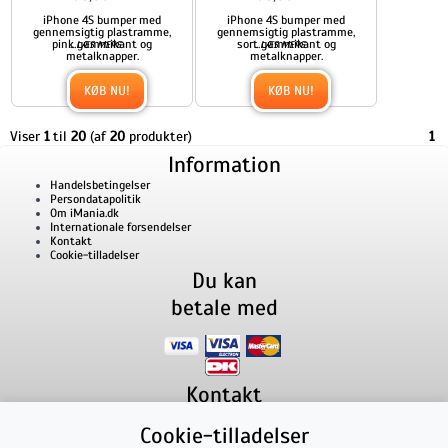
iPhone 4S bumper med
iPhone 4S bumper med
gennemsigtig plastramme,
gennemsigtig plastramme,
pink gummikant og
...
sort gummikant og
...
LÆS MERE
LÆS MERE
metalknapper.
metalknapper.
KØB NU!
KØB NU!
Viser
1
til
20
(af
20
produkter)
1
Information
Handelsbetingelser
Persondatapolitik
Om iMania.dk
Internationale forsendelser
Kontakt
Cookie-tilladelser
Du kan
betale med
Kontakt
iMania.dk
v/ Anders B. Nielsen
Cookie-tilladelser
Lillevorde Kær 2
9280
Storvorde
CVR nummer: 33182805 | E-mail: kontakt@imania.dk