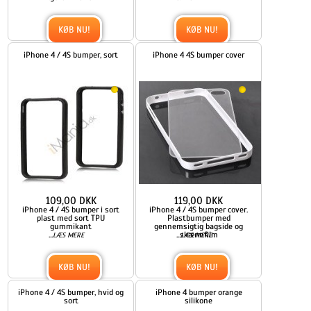
KØB NU!
KØB NU!
iPhone 4 / 4S bumper, sort
iPhone 4 4S bumper cover
109,00 DKK
119,00 DKK
iPhone 4 / 4S bumper i sort
iPhone 4 / 4S bumper cover.
plast med sort TPU
Plastbumper med
gummikant
gennemsigtig bagside og
...
...
skærmfilm
LÆS MERE
LÆS MERE
KØB NU!
KØB NU!
iPhone 4 / 4S bumper, hvid og
iPhone 4 bumper orange
sort
silikone