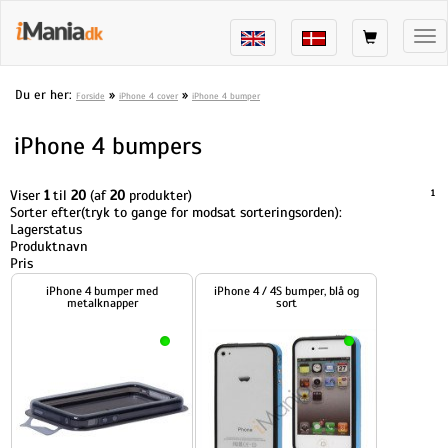
Tog
nav
Du er her:
»
»
Forside
iPhone 4 cover
iPhone 4 bumper
iPhone 4 bumpers
Viser
1
til
20
(af
20
produkter)
1
Sorter efter(tryk to gange for modsat sorteringsorden):
Lagerstatus
Produktnavn
Pris
iPhone 4 bumper med
iPhone 4 / 4S bumper, blå og
metalknapper
sort