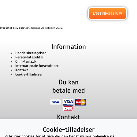
Produktet blev oprettet mandag 25 oktober, 2010.
Information
Handelsbetingelser
Persondatapolitik
Om iMania.dk
Internationale forsendelser
Kontakt
Cookie-tilladelser
Du kan
betale med
Kontakt
iMania.dk
v/ Anders B. Nielsen
Cookie-tilladelser
Lillevorde Kær 2
9280
Storvorde
CVR nummer: 33182805 | E-mail: kontakt@imania.dk
Vi bruger cookies for at give dig den bedst mulige oplevelse på
Telefon:
+45 23618990