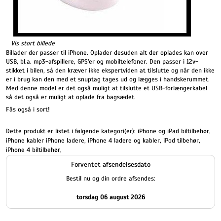
Vis stort billede
Billader der passer til iPhone. Oplader desuden alt der oplades kan over
USB, bl.a. mp3-afspillere, GPS'er og mobiltelefoner. Den passer i 12v-
stikket i bilen, så den kræver ikke ekspertviden at tilslutte og når den ikke
er i brug kan den med et snuptag tages ud og lægges i handskerummet.
Med denne model er det også muligt at tilslutte et USB-forlængerkabel
så det også er muligt at oplade fra bagsædet.
Fås også i sort!
Dette produkt er listet i følgende kategori(er):
iPhone og iPad biltilbehør
,
iPhone kabler iPhone ladere
,
iPhone 4 ladere og kabler
,
iPod tilbehør
,
iPhone 4 biltilbehør
,
Forventet afsendelsesdato
Bestil nu og din ordre afsendes:
torsdag 06 august 2026