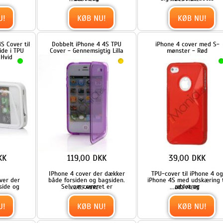
119,00 DKK
39,00 DKK
IPhone 4 cover der dækker
TPU-cover til iPhone 4 og
både forsiden og bagsiden.
iPhone 4S med udskæring til
Selvom coveret er
æblet og
...
...
LÆS MERE
LÆS MERE
KØB NU!
KØB NU!
r,
Blomstret iPhone 4 TPU cover,
Blomstret iPhone 4 TPU cover,
forårsgrøn
hvid