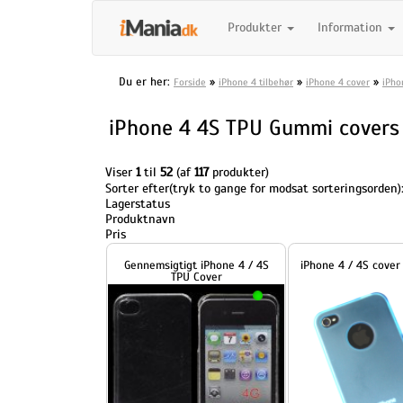
Produkter
Information
Du er her:
»
»
»
Forside
iPhone 4 tilbehør
iPhone 4 cover
iPho
iPhone 4 4S TPU Gummi covers
Viser
1
til
52
(af
117
produkter)
Sorter efter(tryk to gange for modsat sorteringsorden)
Lagerstatus
Produktnavn
Pris
Gennemsigtigt iPhone 4 / 4S
iPhone 4 / 4S cover blå gum
TPU Cover