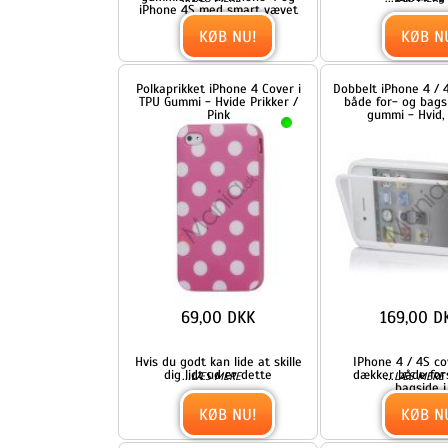
69,00 DKK
169,00 DKK
Hvis du godt kan lide at skille
IPhone 4 / 4S cover der
dig lidt ud er dette
dækker både forside og
...
...
LÆS MERE
LÆS MERE
bagside i
KØB NU!
KØB NU!
Blankt ensfarvet cover til
Blomstret iPhone 4 TPU cove
iPhone 4 og iPhone 4S (TPU) -
blå
Postkasserød