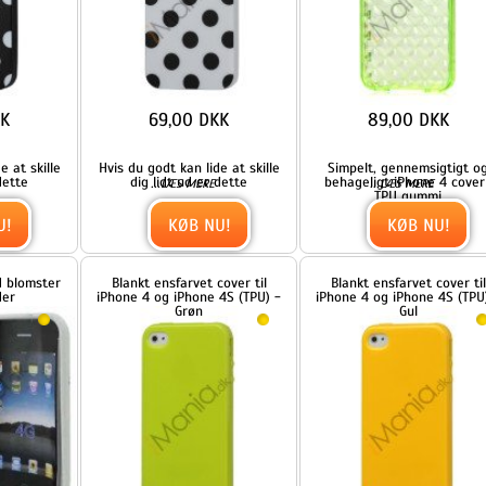
59,00 DKK
59,00 DKK
i
Helt simpelt TPU gummicover
Helt simpelt TPU gummicover
til iPhone 4 og iPhone 4S.
til iPhone 4 og iPhone 4S.
...
...
LÆS MERE
LÆS MERE
Coveret er
Coveret er
KØB NU!
KØB NU!
Blankt ensfarvet cover til
Blankt gennemsigtigt iPhone 4
 -
iPhone 4 og iPhone 4S (TPU) -
cover (TPU) - Gennemsigtig Blå
Lyseblå