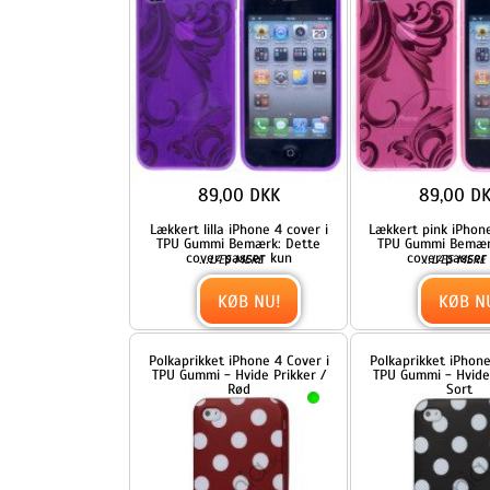
KØB NU!
KØB NU!
Polkaprikket iPhone 4 Cover i
Polkaprikket iPhone 4 Cover 
TPU Gummi - Hvide Prikker /
TPU Gummi - Hvide Prikker 
Rød
Sort
69,00 DKK
69,00 DKK
Hvis du godt kan lide at skille
Hvis du godt kan lide at skil
dig lidt ud er dette
dig lidt ud er dette
...
...
LÆS MERE
LÆS MERE
KØB NU!
KØB NU!
Gennemsigtigt Mønstret TPU
IPhone 4 cover med blomst
Cover Til iPhone 4 / 4S-
og skildpadder
Gennemsigtig Lilla