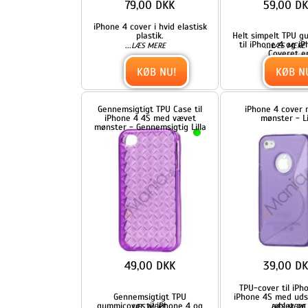
KØB NU!
KØB NU!
Gennemsigtigt TPU Case til
iPhone 4 cover med S-
iPhone 4 4S med vævet
mønster - Lilla
mønster - Gennemsigtig Lilla
49,00 DKK
39,00 DKK
TPU-cover til iPhone 4 og
Gennemsigtigt TPU
iPhone 4S med udskæring ti
gummicover til iPhone 4 og
æblet og
...
...
LÆS MERE
LÆS MERE
iPhone 4S med smart vævet
KØB NU!
KØB NU!
Polkaprikket iPhone 4 Cover i
Dobbelt iPhone 4 / 4S Cover t
TPU Gummi - Hvide Prikker /
både for- og bagside i TPU
Pink
gummi - Hvid, Hvid