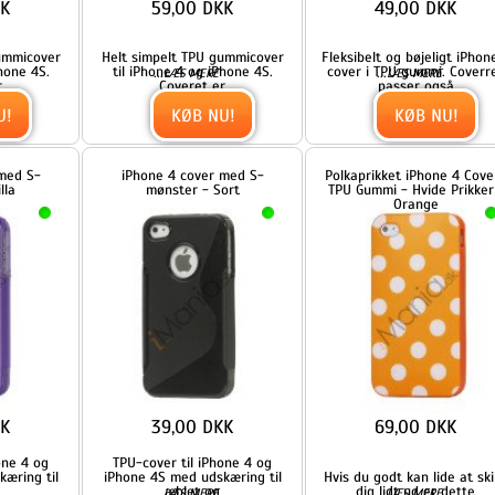
KØB NU!
KØB NU!
iPhone 4 cover med S-
Polkaprikket iPhone 4 Cover i
mønster - Sort
TPU Gummi - Hvide Prikker /
Orange
39,00 DKK
69,00 DKK
TPU-cover til iPhone 4 og
l
iPhone 4S med udskæring til
Hvis du godt kan lide at skille
æblet og
dig lidt ud er dette
...
...
LÆS MERE
LÆS MERE
KØB NU!
KØB NU!
il
Dobbelt iPhone 4 4S TPU
iPhone 4 cover med S-
Cover - Gennemsigtig Lilla
mønster - Rød