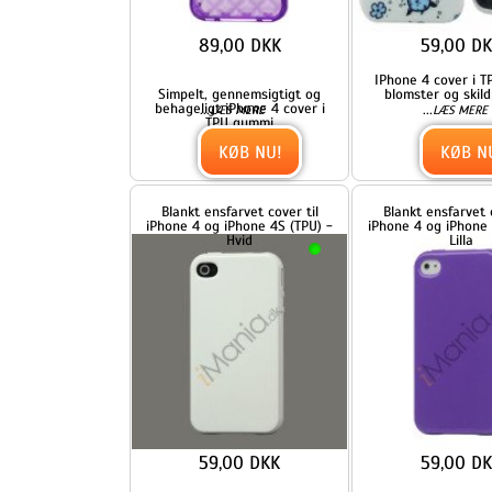
59,00 DKK
59,00 DKK
Helt simpelt TPU gummicover
Helt simpelt TPU gummicove
til iPhone 4 og iPhone 4S.
til iPhone 4 og iPhone 4S.
...
...
LÆS MERE
LÆS MERE
Coveret er
Coveret er
KØB NU!
KØB NU!
Blankt gennemsigtigt iPhone 4
Blankt gennemsigtigt iPhone
cover (TPU) - gennemsigtig
cover (TPU) - Gennemsigtig
lilla
Orange
49,00 DKK
49,00 DKK