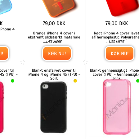
79,00 DKK
79,00 DKK
Orange iPhone 4 cover i
Rødt iPhone 4 cover lavet
ekstremt slidstærkt materiale
afThermoplastic Polyurethan
...
...
LÆS MERE
LÆS MERE
KØB NU!
KØB NU!
Blankt ensfarvet cover til
Blankt gennemsigtigt iPhone 4
 -
iPhone 4 og iPhone 4S (TPU) -
cover (TPU) - Gennemsigtig
Sort
Pink
59,00 DKK
49,00 DKK
r
Helt simpelt TPU gummicover
Fleksibelt og bøjeligt iPhone 4
til iPhone 4 og iPhone 4S.
cover i TPU gummi. Coverret
...
...
LÆS MERE
LÆS MERE
Coveret er
passer også