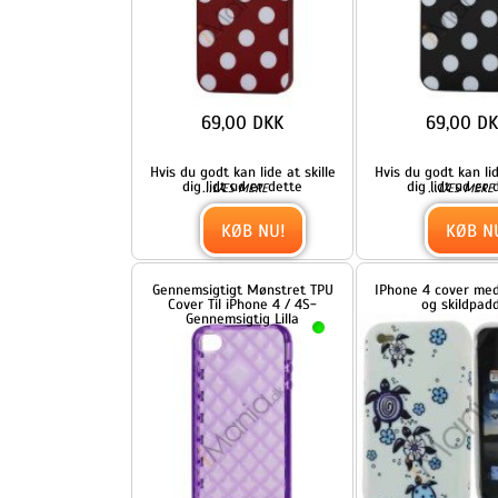
89,00 DKK
59,00 DKK
IPhone 4 cover i TPU gumm
Simpelt, gennemsigtigt og
blomster og skildpadder.
behageligt iPhone 4 cover i
...
...
LÆS MERE
LÆS MERE
TPU gummi
KØB NU!
KØB NU!
Blankt ensfarvet cover til
Blankt ensfarvet cover til
iPhone 4 og iPhone 4S (TPU) -
iPhone 4 og iPhone 4S (TPU)
Hvid
Lilla