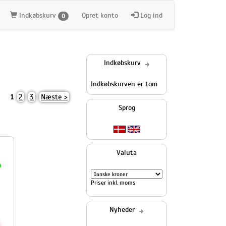
Indkøbskurv
Opret konto
Log ind
0
Indkøbskurv
Indkøbskurven er tom
2
3
Næste >
1
Sprog
Valuta
Priser inkl. moms
Nyheder