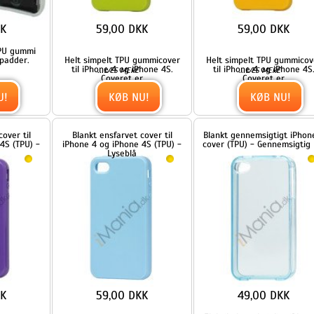
59,00 DKK
49,00 DKK
Fleksibelt og bøjeligt iPhone 4
r
Helt simpelt TPU gummicover
cover i TPU gummi. Coverret
til iPhone 4 og iPhone 4S.
passer også
...
...
LÆS MERE
LÆS MERE
Coveret er
KØB NU!
KØB NU!
 4
Cover til iPhone 4 og 4S med
Dobbelt iPhone 4 / 4S Cover til
S-mønster - Pink
både for- og bagside i TPU
gummi - Rose, Rose
39,00 DKK
169,00 DKK
TPU/Plast-cover til iPhone 4