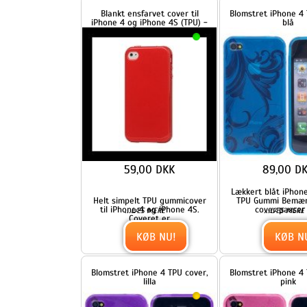
59,00 DKK
89,00 DKK
Lækkert blåt iPhone 4 cover
Helt simpelt TPU gummicover
TPU Gummi Bemærk: Dette
til iPhone 4 og iPhone 4S.
cover passer kun
...
...
LÆS MERE
LÆS MERE
Coveret er
KØB NU!
KØB NU!
Blomstret iPhone 4 TPU cover,
Blomstret iPhone 4 TPU cove
lilla
pink
89,00 DKK
89,00 DKK
Lækkert lilla iPhone 4 cover i
Lækkert pink iPhone 4 cover
TPU Gummi Bemærk: Dette
TPU Gummi Bemærk: Dette
cover passer kun
cover passer kun
...
...
LÆS MERE
LÆS MERE