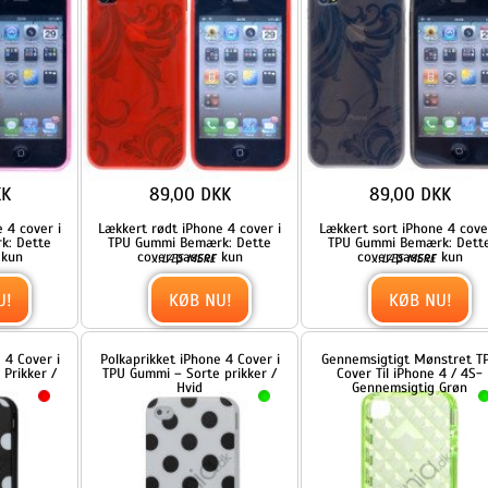
KØB NU!
KØB NU!
i
Polkaprikket iPhone 4 Cover i
Gennemsigtigt Mønstret TPU
/
TPU Gummi – Sorte prikker /
Cover Til iPhone 4 / 4S-
Hvid
Gennemsigtig Grøn
69,00 DKK
89,00 DKK
le
Hvis du godt kan lide at skille
Simpelt, gennemsigtigt og
dig lidt ud er dette
behageligt iPhone 4 cover i
...
...
LÆS MERE
LÆS MERE
TPU gummi
KØB NU!
KØB NU!
er
Blankt ensfarvet cover til
Blankt ensfarvet cover til
iPhone 4 og iPhone 4S (TPU) -
iPhone 4 og iPhone 4S (TPU) -
Grøn
Gul