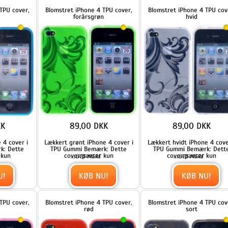
89,00 DKK
89,00 DKK
 i
Lækkert grønt iPhone 4 cover i
Lækkert hvidt iPhone 4 cover i
TPU Gummi Bemærk: Dette
TPU Gummi Bemærk: Dette
cover passer kun
cover passer kun
...
...
LÆS MERE
LÆS MERE
KØB NU!
KØB NU!
r,
Blomstret iPhone 4 TPU cover,
Blomstret iPhone 4 TPU cover,
rød
sort
89,00 DKK
89,00 DKK
 i
Lækkert rødt iPhone 4 cover i
Lækkert sort iPhone 4 cover i
TPU Gummi Bemærk: Dette
TPU Gummi Bemærk: Dette
cover passer kun
cover passer kun
...
...
LÆS MERE
LÆS MERE