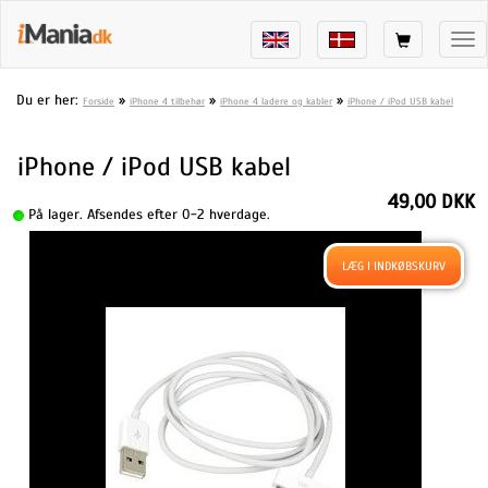
Tog
nav
Du er her:
»
»
»
Forside
iPhone 4 tilbehør
iPhone 4 ladere og kabler
iPhone / iPod USB kabel
iPhone / iPod USB kabel
49,00 DKK
På lager. Afsendes efter 0-2 hverdage.