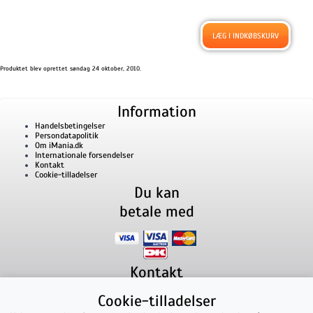
Produktet blev oprettet søndag 24 oktober, 2010.
Information
Handelsbetingelser
Persondatapolitik
Om iMania.dk
Internationale forsendelser
Kontakt
Cookie-tilladelser
Du kan
betale med
Kontakt
iMania.dk
v/ Anders B. Nielsen
Cookie-tilladelser
Lillevorde Kær 2
9280
Storvorde
CVR nummer: 33182805 | E-mail: kontakt@imania.dk