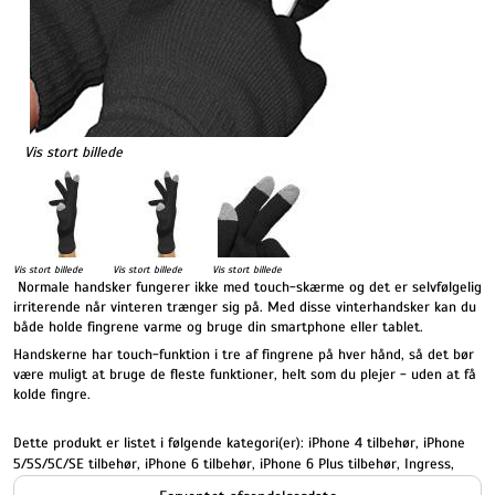
Vis stort billede
Vis stort billede
Vis stort billede
Vis stort billede
Normale handsker fungerer ikke med touch-skærme og det er selvfølgelig
irriterende når vinteren trænger sig på. Med disse vinterhandsker kan du
både holde fingrene varme og bruge din smartphone eller tablet.
Handskerne har touch-funktion i tre af fingrene på hver hånd, så det bør
være muligt at bruge de fleste funktioner, helt som du plejer - uden at få
kolde fingre.
Dette produkt er listet i følgende kategori(er):
iPhone 4 tilbehør
,
iPhone
5/5S/5C/SE tilbehør
,
iPhone 6 tilbehør
,
iPhone 6 Plus tilbehør
,
Ingress
,