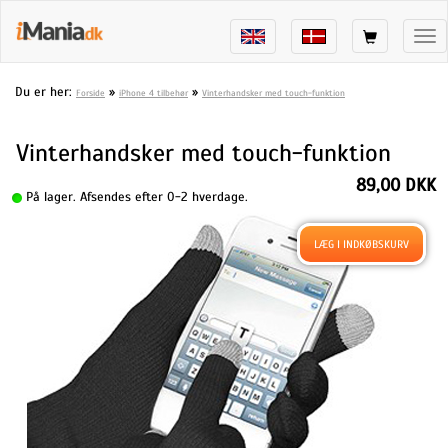
Tog
nav
Du er her:
»
»
Forside
iPhone 4 tilbehør
Vinterhandsker med touch-funktion
Vinterhandsker med touch-funktion
89,00 DKK
På lager. Afsendes efter 0-2 hverdage.