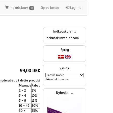
Indkøbskurv
Opret konto
Log ind
0
Indkøbskurv
Indkøbskurven er tom
Sprog
Valuta
99,00 DKK
Priser inkl. moms
gderabat på dette produkt
Mængde
Rabat
2 - 2
5%
Nyheder
3 - 4
10%
5 - 9
15%
10 - 49
20%
50 +
35%