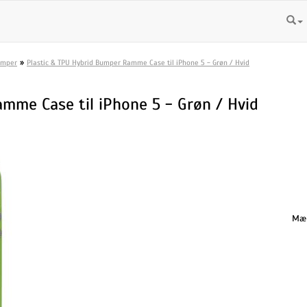
»
umper
Plastic & TPU Hybrid Bumper Ramme Case til iPhone 5 - Grøn / Hvid
mme Case til iPhone 5 - Grøn / Hvid
Mæn