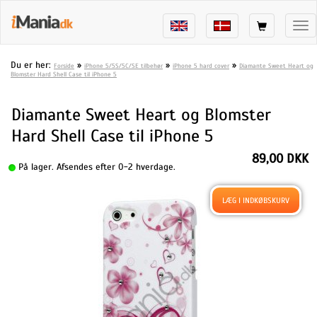
Tog
nav
Du er her:
»
»
»
Forside
iPhone 5/5S/5C/SE tilbehør
iPhone 5 hard cover
Diamante Sweet Heart og
Blomster Hard Shell Case til iPhone 5
Diamante Sweet Heart og Blomster
Hard Shell Case til iPhone 5
89,00 DKK
På lager. Afsendes efter 0-2 hverdage.