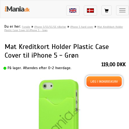
Tog
nav
Du er her:
»
»
»
Forside
iPhone 5/5S/5C/SE tilbehør
iPhone 5 hard cover
Mat Kreditkort Holder
Plastic Case Cover til iPhone 5 - Grøn
Mat Kreditkort Holder Plastic Case
Cover til iPhone 5 - Grøn
119,00 DKK
På lager. Afsendes efter 0-2 hverdage.