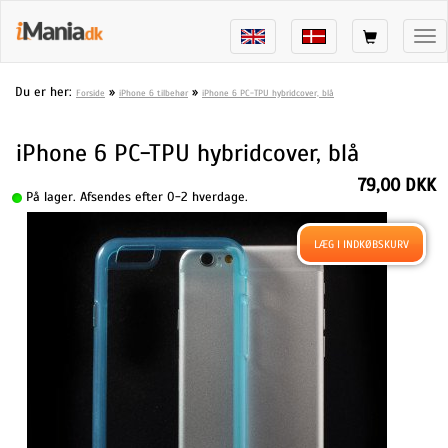
Tog
nav
Du er her:
»
»
Forside
iPhone 6 tilbehør
iPhone 6 PC-TPU hybridcover, blå
iPhone 6 PC-TPU hybridcover, blå
79,00 DKK
På lager. Afsendes efter 0-2 hverdage.