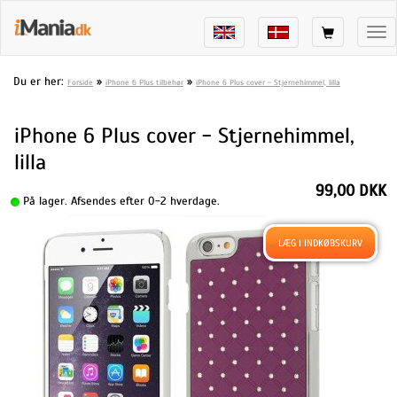
Tog
nav
Du er her:
»
»
Forside
iPhone 6 Plus tilbehør
iPhone 6 Plus cover - Stjernehimmel, lilla
iPhone 6 Plus cover - Stjernehimmel,
lilla
99,00 DKK
På lager. Afsendes efter 0-2 hverdage.