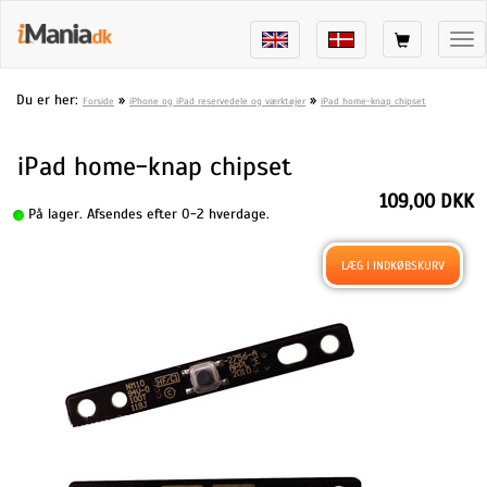
Tog
nav
Du er her:
»
»
Forside
iPhone og iPad reservedele og værktøjer
iPad home-knap chipset
iPad home-knap chipset
109,00 DKK
På lager. Afsendes efter 0-2 hverdage.