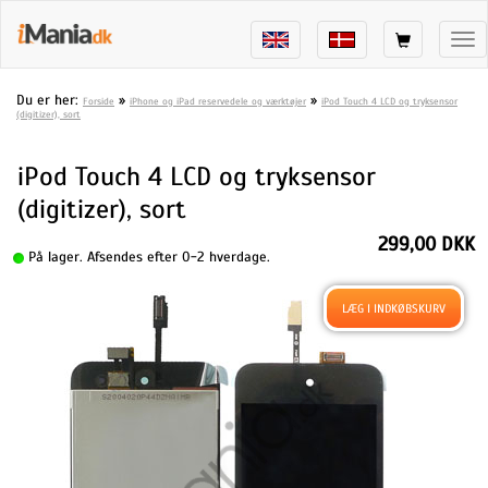
Tog
nav
Du er her:
»
»
Forside
iPhone og iPad reservedele og værktøjer
iPod Touch 4 LCD og tryksensor
(digitizer), sort
iPod Touch 4 LCD og tryksensor
(digitizer), sort
299,00 DKK
På lager. Afsendes efter 0-2 hverdage.