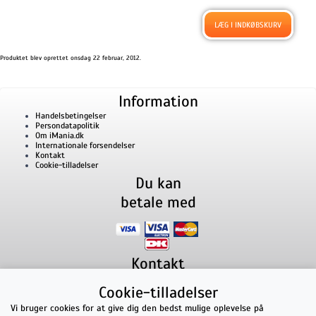
Produktet blev oprettet onsdag 22 februar, 2012.
Information
Handelsbetingelser
Persondatapolitik
Om iMania.dk
Internationale forsendelser
Kontakt
Cookie-tilladelser
Du kan
betale med
Kontakt
iMania.dk
v/ Anders B. Nielsen
Cookie-tilladelser
Lillevorde Kær 2
9280
Storvorde
CVR nummer: 33182805 | E-mail: kontakt@imania.dk
Vi bruger cookies for at give dig den bedst mulige oplevelse på
Telefon:
+45 23618990