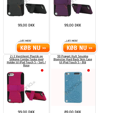
99,00 DKK
99,00 DKK
...
...
LÆS MERE
LÆS MERE
2 i 1 Ventileret Plastik og
3D Præget Hult Smukke
Silikone Combo Taske med
Blomster Hard Back Skin Case
Holder til iPod Touch 5 - Sort /
til iPod Touch 5 - Blå
Rose
99,00 DKK
89,00 DKK