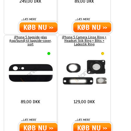
249,00 DKK
89,00 DKK
...
...
LÆS MERE
LÆS MERE
iPhone 5 bagside-glas
iPhone 5 Camera Linse Ring +
(top/bund) til bagside-cover,
Headset Stik Ring + Blits +
sort
Ladestik Ring
89,00 DKK
129,00 DKK
...
...
LÆS MERE
LÆS MERE