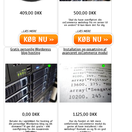
409,00 DKK
500,00 DKK
Skal du have overflyttet din
osCommerce webshop fra en server til
en anden? Vi kan klare det for dig.
...
...
LÆS MERE
LÆS MERE
Gratis personlig Wordpress
Installation og opsætning af
blog hosting
avanceret osCommerce modul
0,00 DKK
1.125,00 DKK
Betaler du i øjeblikket for hosting af
Har du fundet et lidt mere
din personlige Wordpress blog og dit
omfattende osCommerce modul du
domæne? Vi gør det gratis - inkl
gerne vil have installeret i din
overflytning fra din nuværende
webshop? Kontakt os og få en god
udbyder.
pris.