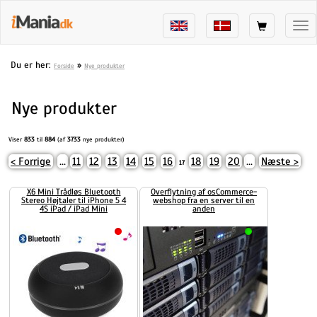
Tog
nav
Du er her:
»
Forside
Nye produkter
Nye produkter
Viser
833
til
884
(af
3733
nye produkter)
< Forrige
...
11
12
13
14
15
16
18
19
20
...
Næste >
17
X6 Mini Trådløs Bluetooth
Overflytning af osCommerce-
Stereo Højtaler til iPhone 5 4
webshop fra en server til en
4S iPad / iPad Mini
anden