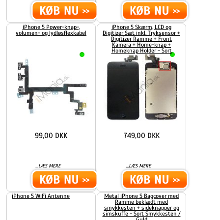
iPhone 5 Power-knap-,
iPhone 5 Skærm, LCD og
volumen- og lydløsflexkabel
Digitizer Sæt inkl. Tryksensor +
Digitizer Ramme + Front
Kamera + Home-knap +
Homeknap Holder - Sort
99,00 DKK
749,00 DKK
...
...
LÆS MERE
LÆS MERE
iPhone 5 WiFi Antenne
Metal iPhone 5 Bagcover med
Ramme beklædt med
smykkesten + sideknapper og
simskuffe - Sort Smykkesten /
Guld