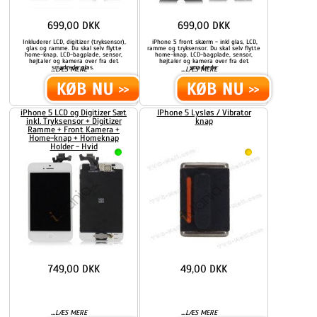
699,00 DKK
699,00 DKK
Inkluderer LCD, digitizer (tryksensor),
iPhone 5 front skærm - inkl glas, LCD,
glas og ramme. Du skal selv flytte
ramme og tryksensor. Du skal selv flytte
home-knap, LCD-bagplade, sensor,
home-knap, LCD-bagplade, sensor,
højtaler og kamera over fra det
højtaler og kamera over fra det
smadrede glas.
smadrede
...
...
LÆS MERE
LÆS MERE
iPhone 5 LCD og Digitizer Sæt
IPhone 5 Lysløs / Vibrator
inkl. Tryksensor + Digitizer
knap
Ramme + Front Kamera +
Home-knap + Homeknap
Holder - Hvid
749,00 DKK
49,00 DKK
...
...
LÆS MERE
LÆS MERE