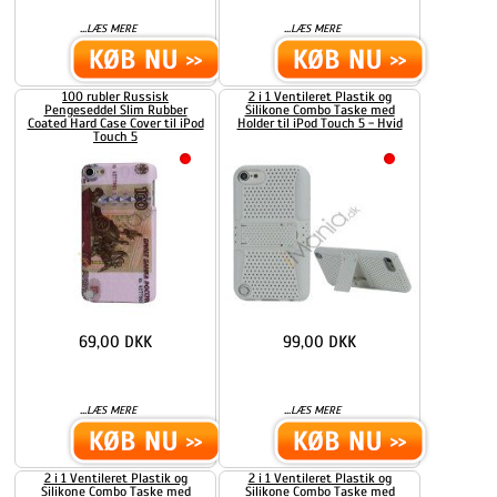
...
...
LÆS MERE
LÆS MERE
100 rubler Russisk
2 i 1 Ventileret Plastik og
Pengeseddel Slim Rubber
Silikone Combo Taske med
Coated Hard Case Cover til iPod
Holder til iPod Touch 5 - Hvid
Touch 5
69,00 DKK
99,00 DKK
...
...
LÆS MERE
LÆS MERE
2 i 1 Ventileret Plastik og
2 i 1 Ventileret Plastik og
Silikone Combo Taske med
Silikone Combo Taske med