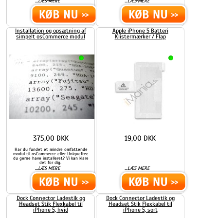
...
...
LÆS MERE
LÆS MERE
Installation og opsætning af
Apple iPhone 5 Batteri
simpelt osCommerce modul
Klistermærker / Flap
375,00 DKK
19,00 DKK
Har du fundet et mindre omfattende
modul til osCommerce eller Uniquefree
du gerne have installeret? Vi kan klare
det for dig.
...
...
LÆS MERE
LÆS MERE
Dock Connector Ladestik og
Dock Connector Ladestik og
Headset Stik Flexkabel til
Headset Stik Flexkabel til
iPhone 5, hvid
iPhone 5, sort