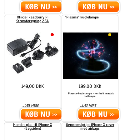
Ofiiciel Raspberry Pi
"Plasma" kuglelampe
Strømforsyning 2,5A
149,00 DKK
199,00 DKK
Plasma-kuglelampe - en helt magisk
natlampe
...
...
LÆS MERE
LÆS MERE
Hærdet glas til iPhone X
Gennemsigtigt iPhone X cover
(Bagsiden)
med airbags