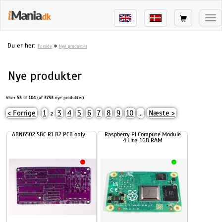
Tog
nav
Du er her:
»
Forside
Nye produkter
Nye produkter
Viser
53
til
104
(af
3733
nye produkter)
< Forrige
1
3
4
5
6
7
8
9
10
...
Næste >
2
ABN6502 SBC R1 B2 PCB only
Raspberry Pi Compute Module
4 Lite, 1GB RAM