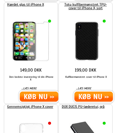
Hærdet glas til iPhone X
Totu kulfibermønstret TPU-
cover til iPhone X, sort
149,00 DKK
199,00 DKK
Den bedste investering til din iPhone
Kulfibermønstret cover til iPhone X
X
...
...
LÆS MERE
LÆS MERE
Gennemsigtigt iPhone X cover
DUX DUCIS PU-læderetui, grå