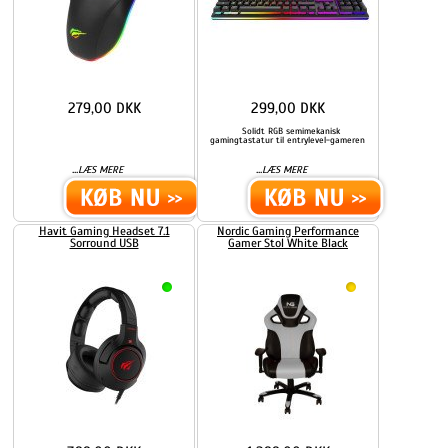
279,00 DKK
299,00 DKK
Solidt RGB semimekanisk
gamingtastatur til entrylevel-gameren
...
...
LÆS MERE
LÆS MERE
Havit Gaming Headset 7.1
Nordic Gaming Performance
Sorround USB
Gamer Stol White Black