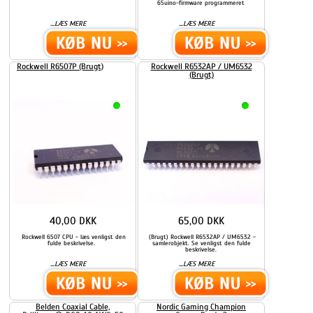
65uino-firmware programmeret
...
...
LÆS MERE
LÆS MERE
Rockwell R6507P (Brugt)
Rockwell R6532AP / UM6532
(Brugt)
40,00 DKK
65,00 DKK
Rockwell 6507 CPU - læs venligst den
(Brugt) Rockwell R6532AP / UM6532 -
fulde beskrivelse.
samlerobjekt. Se venligst den fulde
beskrivelse.
...
...
LÆS MERE
LÆS MERE
Belden Coaxial Cable,
Nordic Gaming Champion