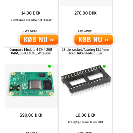
14,00 DKK
270,00 DKK
1. prototype der kræver et "bodge"
...
...
LÆS MERE
LÆS MERE
Compute Module 4 CM4 2GB
28 pin socket/fatning 15.24mm
RAM, 8GB eMMC, Wireless
bred, firkantede huller
390,00 DKK
10,00 DKK
Den rigtige sokkel til din ROM