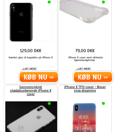
129,00 DKK
79,00 DKK
Hærdet glas til bagsiden på iPhone X
iPhone X cover med ultimativ
hjørnebeskyttelse
...
...
LÆS MERE
LÆS MERE
Gennemsigtigt
iPhone X TPU-cover - Never
stødabsorberende iPhone X
stop dreaming
cover