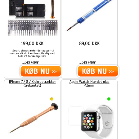
199,00 DKK
89,00 DKK
Smart skruetrækker der passer til
næsten alt du kan forestille dig med
hele 24 forskellige bits
...
...
LÆS MERE
LÆS MERE
iPhone 7 / 8 / X skruetrækker
Apple Watch Hærdet glas
(trekantet)
42mm