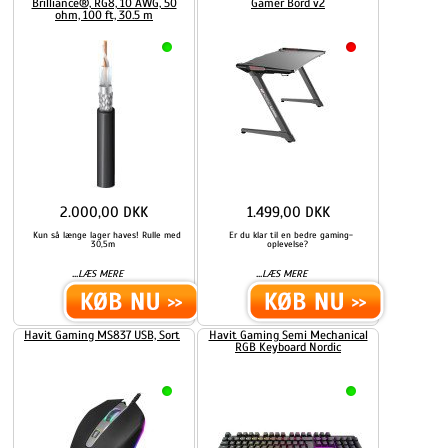
Brilliance®, RG8, 10 AWG, 50
Gamer Bord v2
ohm, 100 ft, 30.5 m
2.000,00 DKK
1.499,00 DKK
Kun så længe lager haves! Rulle med
Er du klar til en bedre gaming-
30,5m
oplevelse?
...
...
LÆS MERE
LÆS MERE
Havit Gaming MS837 USB, Sort
Havit Gaming Semi Mechanical
RGB Keyboard Nordic