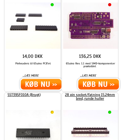
14,00 DKK
136,25 DKK
Pinheaders til 65uino PCB'et
65uino Rev. 1.1 med SMD-komponenter
præloddet
...
...
LÆS MERE
LÆS MERE
SST39SF010A (Brugt)
28 pin socket/fatning 15.24mm
bred, runde huller