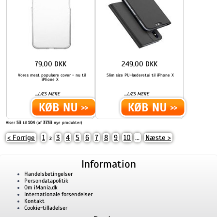
79,00 DKK
249,00 DKK
Vores mest populære cover - nu til
Slim size PU-læderetui til iPhone X
iPhone X
...
...
LÆS MERE
LÆS MERE
Viser
53
til
104
(af
3733
nye produkter)
< Forrige
1
3
4
5
6
7
8
9
10
...
Næste >
2
Information
Handelsbetingelser
Persondatapolitik
Om iMania.dk
Internationale forsendelser
Kontakt
Cookie-tilladelser