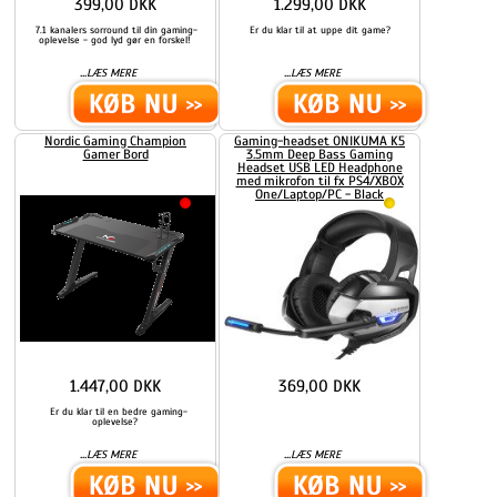
399,00 DKK
1.299,00 DKK
7.1 kanalers sorround til din gaming-
Er du klar til at uppe dit game?
oplevelse - god lyd gør en forskel!
...
...
LÆS MERE
LÆS MERE
Nordic Gaming Champion
Gaming-headset ONIKUMA K5
Gamer Bord
3.5mm Deep Bass Gaming
Headset USB LED Headphone
med mikrofon til fx PS4/XBOX
One/Laptop/PC - Black
1.447,00 DKK
369,00 DKK
Er du klar til en bedre gaming-
oplevelse?
...
...
LÆS MERE
LÆS MERE