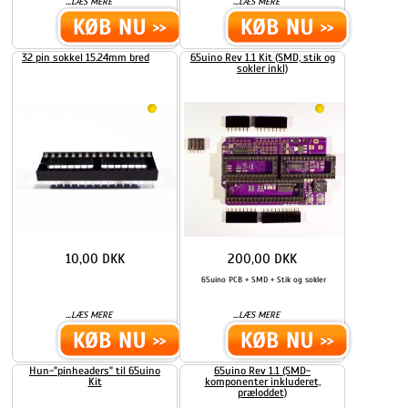
...
...
LÆS MERE
LÆS MERE
32 pin sokkel 15.24mm bred
65uino Rev 1.1 Kit (SMD, stik og
sokler inkl)
10,00 DKK
200,00 DKK
65uino PCB + SMD + Stik og sokler
...
...
LÆS MERE
LÆS MERE
Hun-"pinheaders" til 65uino
65uino Rev 1.1 (SMD-
Kit
komponenter inkluderet,
præloddet)