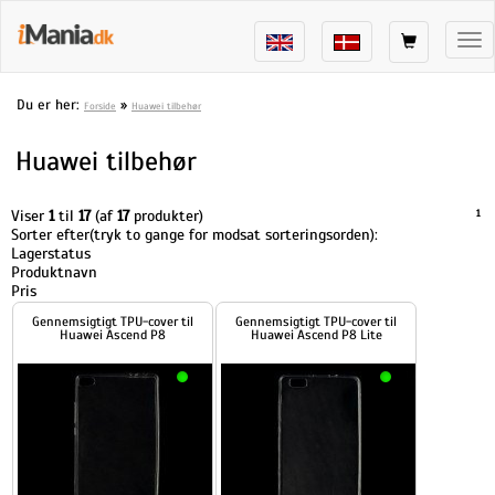
Tog
nav
Du er her:
»
Forside
Huawei tilbehør
Huawei tilbehør
Viser
1
til
17
(af
17
produkter)
1
Sorter efter(tryk to gange for modsat sorteringsorden):
Lagerstatus
Produktnavn
Pris
Gennemsigtigt TPU-cover til
Gennemsigtigt TPU-cover til
Huawei Ascend P8
Huawei Ascend P8 Lite