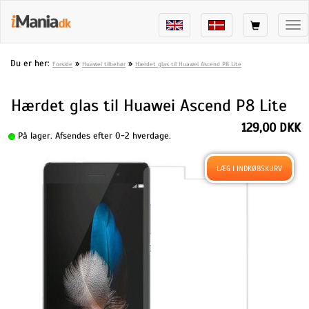
Tog
nav
Du er her:
»
»
Forside
Huawei tilbehør
Hærdet glas til Huawei Ascend P8 Lite
Hærdet glas til Huawei Ascend P8 Lite
129,00 DKK
På lager. Afsendes efter 0-2 hverdage.