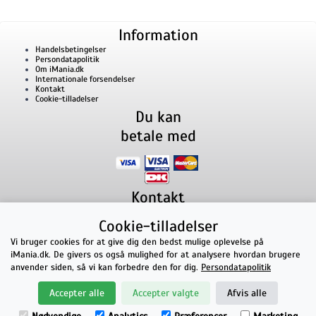
Information
Handelsbetingelser
Persondatapolitik
Om iMania.dk
Internationale forsendelser
Kontakt
Cookie-tilladelser
Du kan
betale med
Kontakt
iMania.dk
v/ Anders B. Nielsen
Cookie-tilladelser
Lillevorde Kær 2
9280
Storvorde
CVR nummer: 33182805 | E-mail: kontakt@imania.dk
Vi bruger cookies for at give dig den bedst mulige oplevelse på
Telefon:
+45 23618990
iMania.dk. De givers os også mulighed for at analysere hvordan brugere
Topkarakter hos kunderne!
anvender siden, så vi kan forbedre den for dig.
Persondatapolitik
★★★★★
Accepter alle
Accepter valgte
Afvis alle
på Facebook