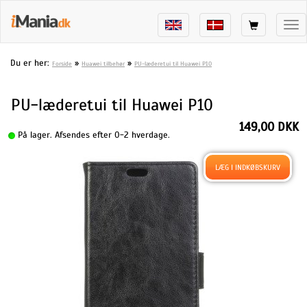
Tog
nav
Du er her:
»
»
Forside
Huawei tilbehør
PU-læderetui til Huawei P10
PU-læderetui til Huawei P10
149,00 DKK
På lager. Afsendes efter 0-2 hverdage.