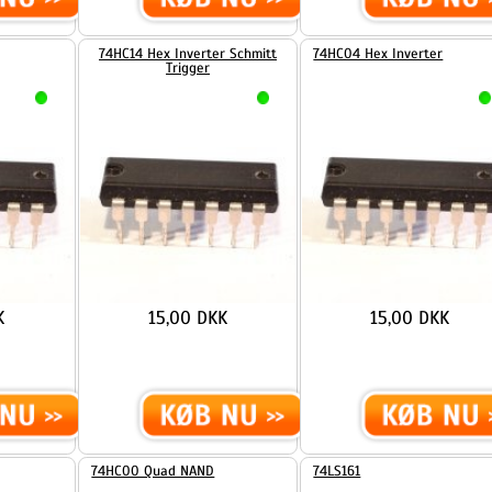
15,00 DKK
15,00 DKK
...
...
LÆS MERE
LÆS MERE
74HC00 Quad NAND
74LS161