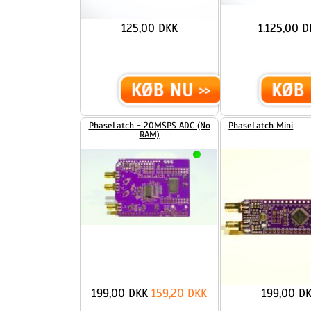
...
...
LÆS MERE
LÆS MERE
PhaseLatch - 20MSPS ADC (No
PhaseLatch Mini
RAM)
199,00 DKK
159,20 DKK
199,00 DKK
...
...
LÆS MERE
LÆS MERE