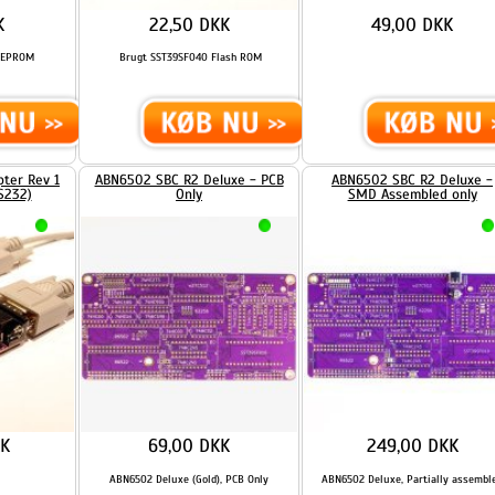
69,00 DKK
249,00 DKK
ABN6502 Deluxe (Gold), PCB Only
ABN6502 Deluxe, Partially assembled
...
...
LÆS MERE
LÆS MERE
l
Pinheaders og jumpers til ROM
Relatively Universal ROM
programmer
Programmer - Rev 2.3
10,00 DKK
78,75 DKK
D
er