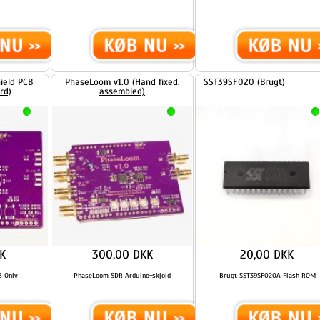
PhaseLoom v1.0 (Hand fixed,
SST39SF020 (Brugt)
assembled)
300,00 DKK
20,00 DKK
PhaseLoom SDR Arduino-skjold
Brugt SST39SF020A Flash ROM
...
...
LÆS MERE
LÆS MERE
74HC14 Hex Inverter Schmitt
74HC04 Hex Inverter
Trigger