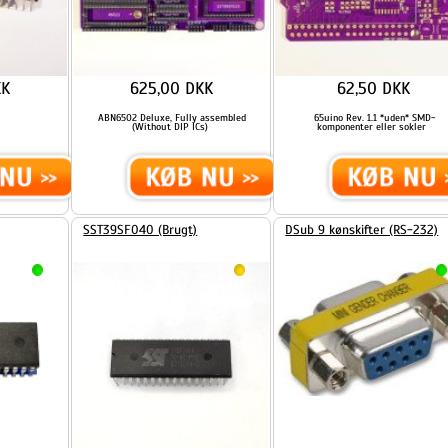
22,50 DKK
49,00 DKK
Brugt SST39SF040 Flash ROM
...
...
LÆS MERE
LÆS MERE
1
ABN6502 SBC R2 Deluxe - PCB
ABN6502 SBC R2 Deluxe -
Only
SMD Assembled only