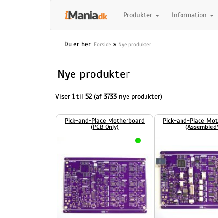
Produkter
Information
Du er her:
»
Forside
Nye produkter
Nye produkter
Viser
1
til
52
(af
3733
nye produkter)
Pick-and-Place Motherboard
Pick-and-Place Motherboar
(PCB Only)
(Assembled*)
125,00 DKK
1.125,00 DKK