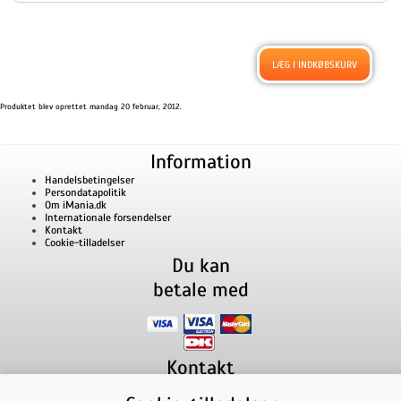
Produktet blev oprettet mandag 20 februar, 2012.
Information
Handelsbetingelser
Persondatapolitik
Om iMania.dk
Internationale forsendelser
Kontakt
Cookie-tilladelser
Du kan
betale med
Kontakt
iMania.dk
v/ Anders B. Nielsen
Lillevorde Kær 2
9280
Storvorde