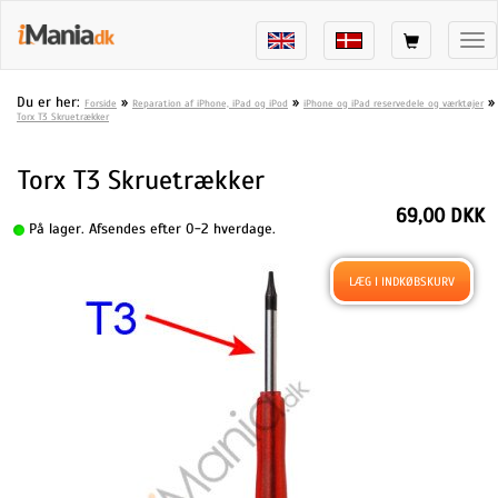
Tog
nav
Du er her:
»
»
»
Forside
Reparation af iPhone, iPad og iPod
iPhone og iPad reservedele og værktøjer
Torx T3 Skruetrækker
Torx T3 Skruetrækker
69,00 DKK
På lager. Afsendes efter 0-2 hverdage.