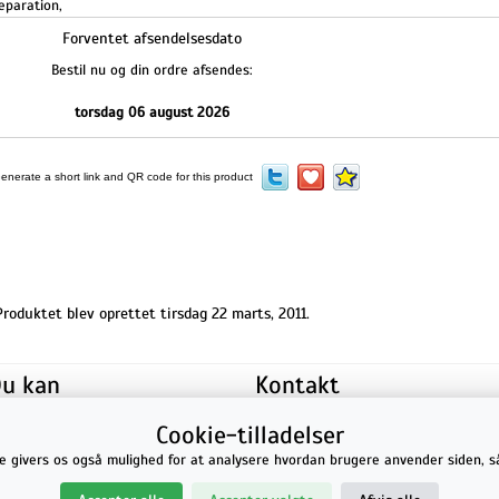
eparation
,
Forventet afsendelsesdato
Bestil nu og din ordre afsendes:
torsdag 06 august 2026
Produktet blev oprettet tirsdag 22 marts, 2011.
u kan
Kontakt
betale
iMania.dk
v/ Anders B. Nielsen
Lillevorde Kær 2
9280
Storvorde
Cookie-tilladelser
med
CVR nummer: 33182805 | E-mail: kontakt@imania.dk
Telefon:
+45 23618990
De givers os også mulighed for at analysere hvordan brugere anvender siden, s