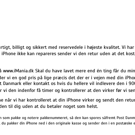
igt, billigt og sikkert med reservedele i højeste kvalitet. Vi har
in iPhone ikke kan repareres sender vi den retur uden at det kost
på www.iMania.dk Skal du have lavet mere end én ting får du min
nder vi en god pris på lige præcis det der er i vejen med din iPho
Danmark eller kontakt os hvis du hellere vil indlevere den i 90
 vi den indenfor få timer og kontrollerer at den virker før vi se
 når vi har kontrolleret at din iPhone virker og sendt den retu
den til dig uden at du betaler noget som helst.
 den som pakke og notere pakkenummeret, så den kan spores såfremt Post Danm
 du pakker din iPhone ned i den originale kasse og sender den i en postæske el