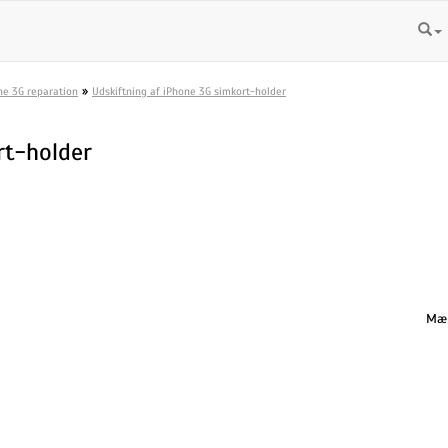
»
ne 3G reparation
Udskiftning af iPhone 3G simkort-holder
rt-holder
Mæn