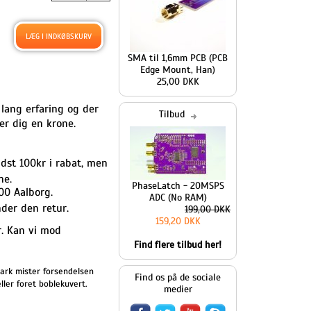
SMA til 1,6mm PCB (PCB
Edge Mount, Han)
25,00 DKK
 lang erfaring og der
Tilbud
er dig en krone.
dst 100kr i rabat, men
ne.
PhaseLatch - 20MSPS
00 Aalborg.
ADC (No RAM)
nder den retur.
199,00 DKK
159,20 DKK
r. Kan vi mod
Find flere tilbud her!
ark mister forsendelsen
Find os på de sociale
ler foret boblekuvert.
medier