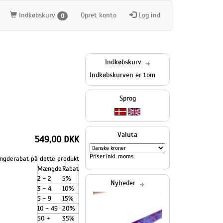
Indkøbskurv
Opret konto
Log ind
0
Indkøbskurv
Indkøbskurven er tom
Sprog
Valuta
549,00 DKK
Priser inkl. moms
gderabat på dette produkt
Mængde
Rabat
2 - 2
5%
Nyheder
3 - 4
10%
5 - 9
15%
10 - 49
20%
50 +
35%