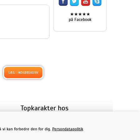
★★★★★
på Facebook
Topkarakter hos
kunderne!
★★★★★
å vi kan forbedre den for dig.
Persondatapolitik
på Facebook