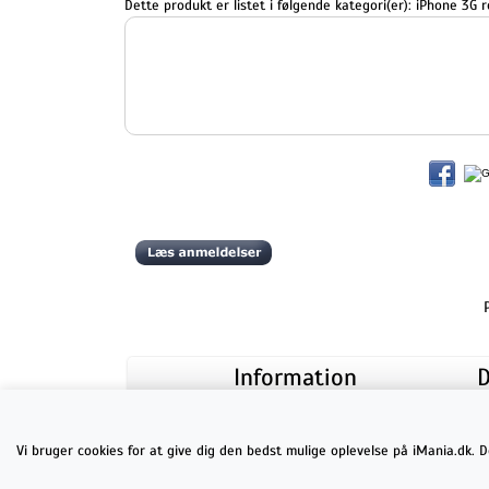
Dette produkt er listet i følgende kategori(er):
iPhone 3G r
Information
D
Handelsbetingelser
Persondatapolitik
Om iMania.dk
Internationale forsendelser
Vi bruger cookies for at give dig den bedst mulige oplevelse på iMania.dk. 
Kontakt
Cookie-tilladelser