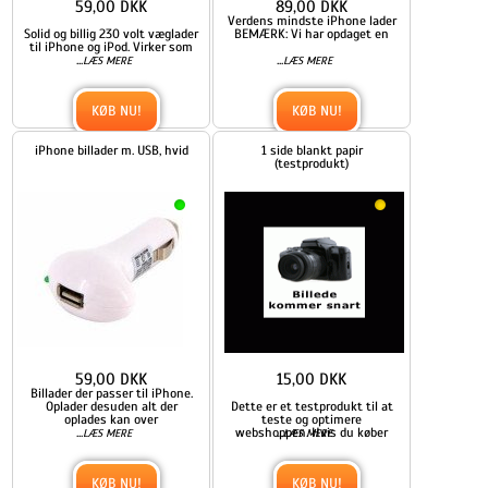
59,00 DKK
89,00 DKK
Verdens mindste iPhone lader
Solid og billig 230 volt væglader
BEMÆRK: Vi har opdaget en
til iPhone og iPod. Virker som
...
...
LÆS MERE
LÆS MERE
KØB NU!
KØB NU!
iPhone billader m. USB, hvid
1 side blankt papir
(testprodukt)
59,00 DKK
15,00 DKK
Billader der passer til iPhone.
Oplader desuden alt der
Dette er et testprodukt til at
oplades kan over
teste og optimere
...
webshoppen. Hvis du køber
...
LÆS MERE
LÆS MERE
KØB NU!
KØB NU!