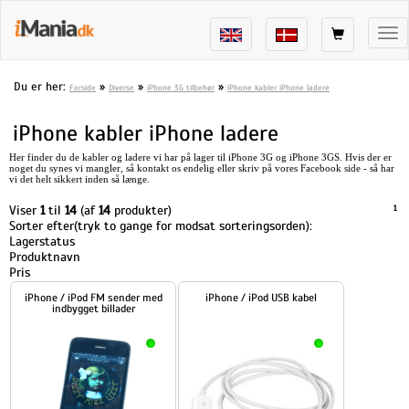
Tog
nav
Du er her:
»
»
»
Forside
Diverse
iPhone 3G tilbehør
iPhone kabler iPhone ladere
iPhone kabler iPhone ladere
Her finder du de kabler og ladere vi har på lager til iPhone 3G og iPhone 3GS. Hvis der er
noget du synes vi mangler, så kontakt os endelig eller skriv på vores Facebook side - så har
vi det helt sikkert inden så længe.
Viser
1
til
14
(af
14
produkter)
1
Sorter efter(tryk to gange for modsat sorteringsorden):
Lagerstatus
Produktnavn
Pris
iPhone / iPod FM sender med
iPhone / iPod USB kabel
indbygget billader