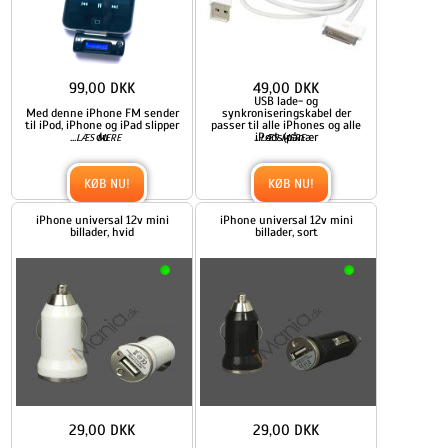
99,00 DKK
49,00 DKK
USB lade- og
Med denne iPhone FM sender
synkroniseringskabel der
til iPod, iPhone og iPad slipper
passer til alle iPhones og alle
...
du
...
iPods(pånær
LÆS MERE
LÆS MERE
KØB NU!
KØB NU!
iPhone universal 12v mini
iPhone universal 12v mini
billader, hvid
billader, sort
29,00 DKK
29,00 DKK