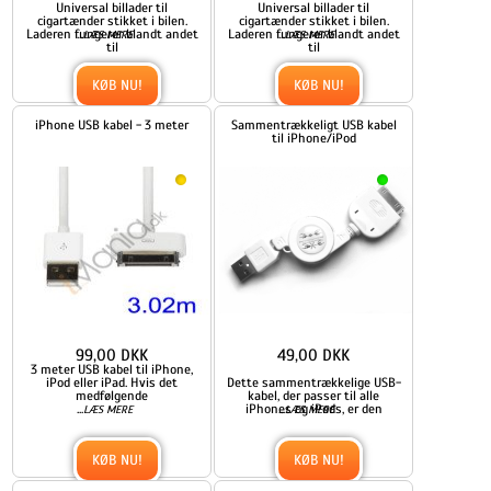
Universal billader til
Universal billader til
cigartænder stikket i bilen.
cigartænder stikket i bilen.
Laderen fungerer blandt andet
...
Laderen fungerer blandt andet
...
LÆS MERE
LÆS MERE
til
til
KØB NU!
KØB NU!
iPhone USB kabel - 3 meter
Sammentrækkeligt USB kabel
til iPhone/iPod
99,00 DKK
49,00 DKK
3 meter USB kabel til iPhone,
iPod eller iPad. Hvis det
Dette sammentrækkelige USB-
medfølgende
kabel, der passer til alle
...
iPhones og iPods, er den
...
LÆS MERE
LÆS MERE
KØB NU!
KØB NU!