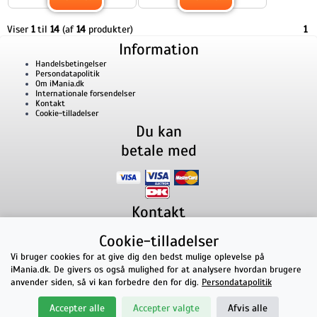
Viser
1
til
14
(af
14
produkter)
1
Information
Handelsbetingelser
Persondatapolitik
Om iMania.dk
Internationale forsendelser
Kontakt
Cookie-tilladelser
Du kan
betale med
Kontakt
iMania.dk
v/ Anders B. Nielsen
Cookie-tilladelser
Lillevorde Kær 2
9280
Storvorde
CVR nummer: 33182805 | E-mail: kontakt@imania.dk
Vi bruger cookies for at give dig den bedst mulige oplevelse på
Telefon:
+45 23618990
iMania.dk. De givers os også mulighed for at analysere hvordan brugere
Topkarakter hos kunderne!
anvender siden, så vi kan forbedre den for dig.
Persondatapolitik
★★★★★
Accepter alle
Accepter valgte
Afvis alle
på Facebook