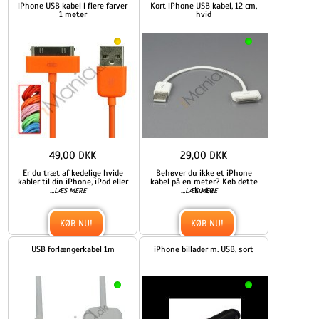
iPhone USB kabel i flere farver
Kort iPhone USB kabel, 12 cm,
1 meter
hvid
49,00 DKK
29,00 DKK
Er du træt af kedelige hvide
Behøver du ikke et iPhone
kabler til din iPhone, iPod eller
kabel på en meter? Køb dette
...
...
korte
LÆS MERE
LÆS MERE
KØB NU!
KØB NU!
USB forlængerkabel 1m
iPhone billader m. USB, sort